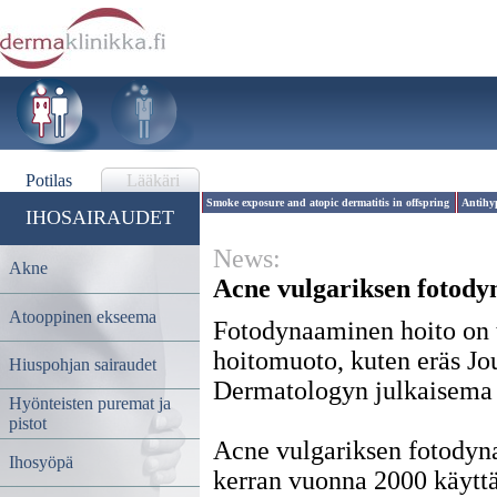
Potilas
Lääkäri
Smoke exposure and atopic dermatitis in offspring
Antihyp
IHOSAIRAUDET
News:
Akne
Acne vulgariksen fotody
Atooppinen ekseema
Fotodynaaminen hoito on 
hoitomuoto, kuten eräs J
Hiuspohjan sairaudet
Dermatologyn julkaisema 
Hyönteisten puremat ja
pistot
Acne vulgariksen fotodyna
Ihosyöpä
kerran vuonna 2000 käytt