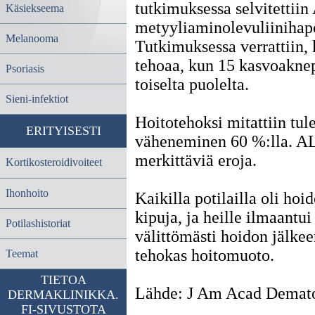
tutkimuksessa selvitettii
Käsiekseema
metyyliaminolevuliiniha
Melanooma
Tutkimuksessa verrattiin, 
tehoaa, kun 15 kasvoaknepo
Psoriasis
toiselta puolelta.
Sieni-infektiot
Hoitotehoksi mitattiin tu
ERITYISESTI
väheneminen 60 %:lla. AL
merkittäviä eroja.
Kortikosteroidivoiteet
Ihonhoito
Kaikilla potilailla oli hoi
kipuja, ja heille ilmaantui
Potilashistoriat
välittömästi hoidon jälke
tehokas hoitomuoto.
Teemat
TIETOA
Lähde: J Am Acad Dematol
DERMAKLINIKKA.
FI-SIVUSTOTA