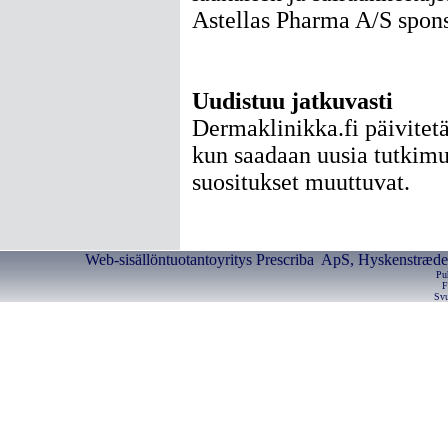
Astellas Pharma A/S spons
Uudistuu jatkuvasti
Dermaklinikka.fi päivitet
kun saadaan uusia tutkimu
suositukset muuttuvat.
Web-sisällöntuotantoyritys Prescriba ApS, Hyskenstræde 
Pu
F
Svu