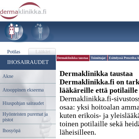
Potilas
Lääkäri
Dermaklinikka taustaa
Toimittajat
Esittelyssä Prescriba 
IHOSAIRAUDET
Dermaklinikka taustaa
Akne
Dermaklinikka.fi on tark
lääkäreille että potilaille
Atooppinen ekseema
Dermaklinikka.fi-sivustos
Hiuspohjan sairaudet
osaa: yksi hoitoalan ammat
Hyönteisten puremat ja
kuten erikois- ja yleislääkä
pistot
toinen potilaille sekä hei
Ihosyöpä
läheisilleen.