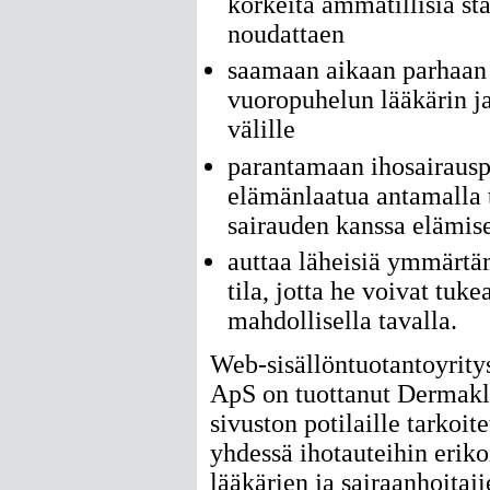
korkeita ammatillisia st
noudattaen
saamaan aikaan parhaan
vuoropuhelun lääkärin ja
välille
parantamaan ihosairausp
elämänlaatua antamalla t
sairauden kanssa elämis
auttaa läheisiä ymmärtä
tila, jotta he voivat tuke
mahdollisella tavalla.
Web-sisällöntuotantoyrity
ApS on tuottanut Dermakli
sivuston potilaille tarkoit
yhdessä ihotauteihin erik
lääkärien ja sairaanhoitaj