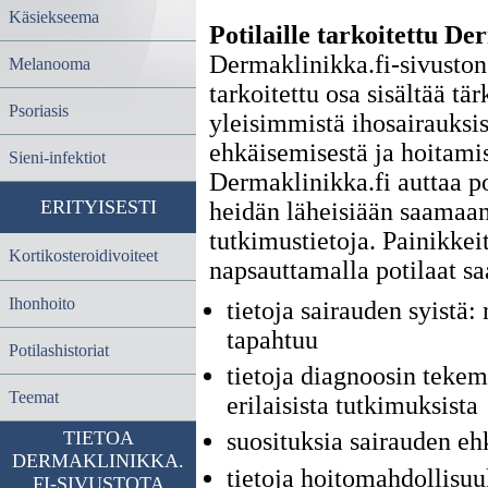
Käsiekseema
Potilaille tarkoitettu De
Dermaklinikka.fi-sivuston 
Melanooma
tarkoitettu osa sisältää tär
Psoriasis
yleisimmistä ihosairauksis
ehkäisemisestä ja hoitamis
Sieni-infektiot
Dermaklinikka.fi auttaa po
ERITYISESTI
heidän läheisiään saamaa
tutkimustietoja. Painikkei
Kortikosteroidivoiteet
napsauttamalla potilaat sa
Ihonhoito
tietoja sairauden syistä:
tapahtuu
Potilashistoriat
tietoja diagnoosin tekem
Teemat
erilaisista tutkimuksista
TIETOA
suosituksia sairauden eh
DERMAKLINIKKA.
tietoja hoitomahdollisuu
FI-SIVUSTOTA