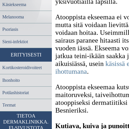
yksivuotiailla lapsilla.
Käsiekseema
Atooppista ekseemaa ei vo
Melanooma
mutta sitä voidaan lievittä
Psoriasis
voidaan hoitaa. Useimmill
sairaus paranee hitaasti it
Sieni-infektiot
vuoden iässä.
Ekseema voi
ERITYISESTI
jatkua teini-ikään saakka 
aikuisiässä, usein
käsissä 
Kortikosteroidivoiteet
ihottumana
.
Ihonhoito
Atooppista ekseemaa kut
Potilashistoriat
maitoruveksi, taiveihottu
atooppiseksi dermatiitiksi 
Teemat
Besnieriksi.
TIETOA
DERMAKLINIKKA.
Kutiava, kuiva ja punoit
FI-SIVUSTOTA