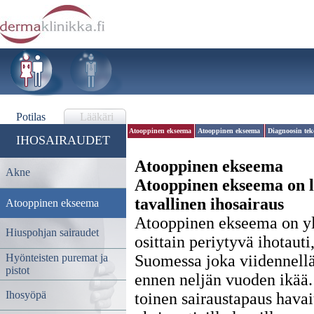
Potilas
Lääkäri
Atooppinen ekseema
Atooppinen ekseema
Diagnoosin te
IHOSAIRAUDET
Atooppinen ekseema
Akne
Atooppinen ekseema on l
tavallinen ihosairaus
Atooppinen ekseema
Atooppinen ekseema on yl
Hiuspohjan sairaudet
osittain periytyvä ihotauti,
Hyönteisten puremat ja
Suomessa joka viidennellä
pistot
ennen neljän vuoden ikää.
Ihosyöpä
toinen sairaustapaus havai