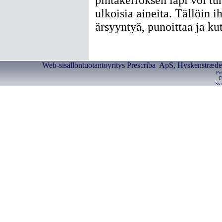
pintakerroksen läpi voi t
ulkoisia aineita. Tällöin i
ärsyyntyä, punoittaa ja kut
Web-sisällöntuotantoyritys Prescriba ApS, Hyskenstræde 
Pu
F
Svu