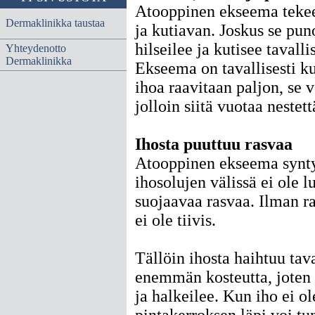
Atooppinen ekseema tekee
Dermaklinikka taustaa
ja kutiavan. Joskus se puno
hilseilee ja kutisee taval
Yhteydenotto
Dermaklinikka
Ekseema on tavallisesti ku
ihoa raavitaan paljon, se v
jolloin siitä vuotaa nestett
Ihosta puuttuu rasvaa
Atooppinen ekseema synty
ihosolujen välissä ei ole l
suojaavaa rasvaa. Ilman r
ei ole tiivis.
Tällöin ihosta haihtuu tava
enemmän kosteutta, joten 
ja halkeilee. Kun iho ei ole