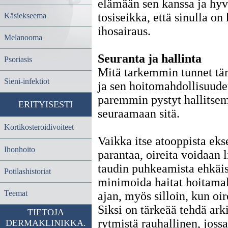
elämään sen kanssa ja hyv
tosiseikka, että sinulla on
Käsiekseema
ihosairaus.
Melanooma
Seuranta ja hallinta
Psoriasis
Mitä tarkemmin tunnet tä
Sieni-infektiot
ja sen hoitomahdollisuudet
paremmin pystyt hallitse
ERITYISESTI
seuraamaan sitä.
Kortikosteroidivoiteet
Vaikka itse atooppista ek
Ihonhoito
parantaa, oireita voidaan l
taudin puhkeamista ehkäis
Potilashistoriat
minimoida haitat hoitamal
Teemat
ajan, myös silloin, kun oire
Siksi on tärkeää tehdä ark
TIETOJA
rytmistä rauhallinen, jossa
DERMAKLINIKKA.