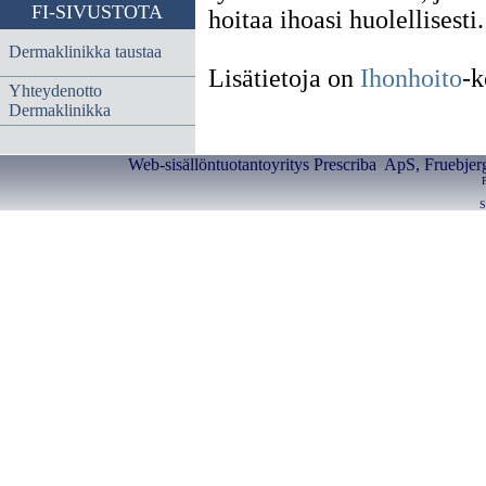
FI-SIVUSTOTA
hoitaa ihoasi huolellisesti.
Dermaklinikka taustaa
Lisätietoja on
Ihonhoito
-k
Yhteydenotto
Dermaklinikka
Web-sisällöntuotantoyritys Prescriba ApS, Fruebje
S