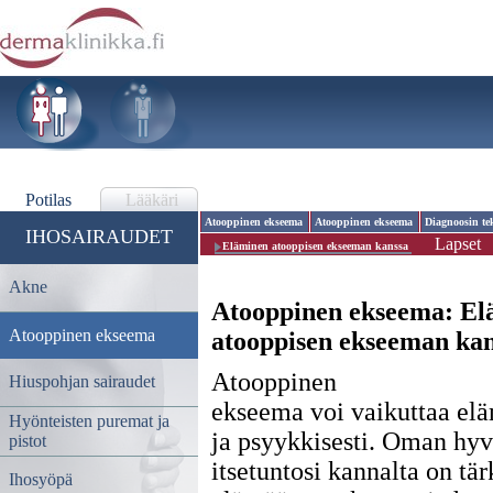
Potilas
Lääkäri
Atooppinen ekseema
Atooppinen ekseema
Diagnoosin t
IHOSAIRAUDET
Lapset
Eläminen atooppisen ekseeman kanssa
Akne
Atooppinen ekseema:
El
Atooppinen ekseema
atooppisen ekseeman ka
Atooppinen
Hiuspohjan sairaudet
ekseema voi vaikuttaa elä
Hyönteisten puremat ja
ja psyykkisesti. Oman hyvi
pistot
itsetuntosi kannalta on tä
Ihosyöpä