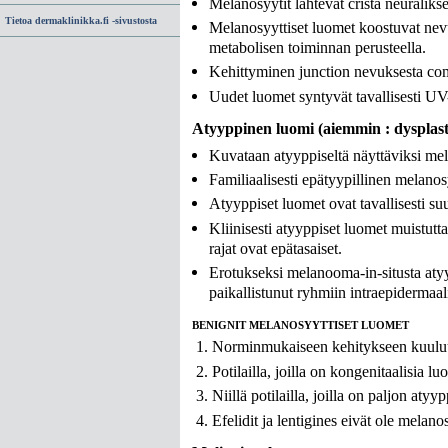
Melanosyytit lähtevät crista neuraliks
Tietoa dermaklinikka.fi -sivustosta
Melanosyyttiset luomet koostuvat nevu
metabolisen toiminnan perusteella.
Kehittyminen junction nevuksesta compo
Uudet luomet syntyvät tavallisesti U
Atyyppinen luomi (aiemmin : dysplast
Kuvataan atyyppiseltä näyttäviksi mela
Familiaalisesti epätyypillinen melano
Atyyppiset luomet ovat tavallisesti su
Kliinisesti atyyppiset luomet muistut
rajat ovat epätasaiset.
Erotukseksi melanooma-in-situsta aty
paikallistunut ryhmiin intraepidermaali
BENIGNIT MELANOSYYTTISET LUOMET
Norminmukaiseen kehitykseen kuuluu 
Potilailla, joilla on kongenitaalisia 
Niillä potilailla, joilla on paljon aty
Efelidit ja lentigines eivät ole melano