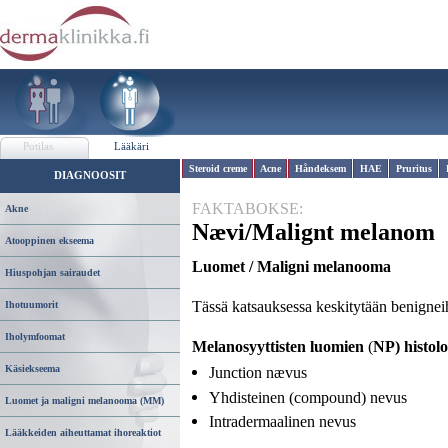
Potilas
Lääkäri
Steroid creme
Acne
Håndeksem
HAE
Pruritus
DIAGNOOSIT
FAKTABOKSE:
Akne
Nævi/Malignt melanom
Atooppinen ekseema
Luomet / Maligni melanooma
Hiuspohjan sairaudet
Tässä katsauksessa keskitytään benignei
Ihotuumorit
Iholymfoomat
Melanosyyttisten luomien
(
NP)
histol
Käsiekseema
Junction nævus
Yhdisteinen (compound) nevus
Luomet ja maligni melanooma (MM)
Intradermaalinen nevus
Lääkkeiden aiheuttamat ihoreaktiot