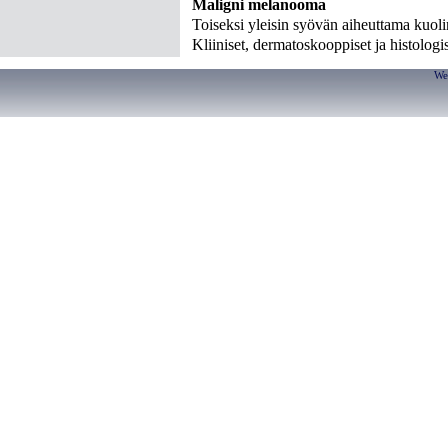
Maligni melanooma
Toiseksi yleisin syövän aiheuttama kuol
Kliiniset, dermatoskooppiset ja histolog
We