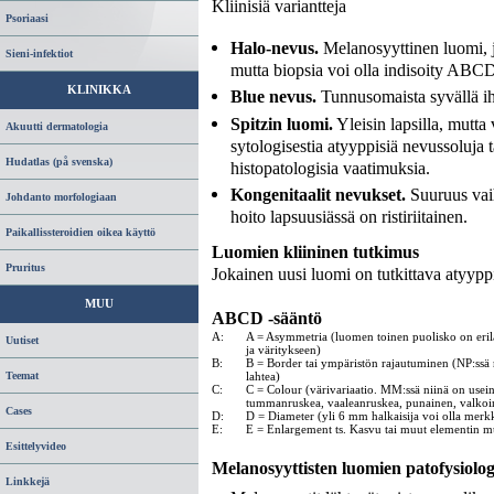
Kliinisiä variantteja
Psoriaasi
Halo-nevus.
Melanosyyttinen luomi, j
Sieni-infektiot
mutta biopsia voi olla indisoity ABCD
KLINIKKA
Blue nevus.
Tunnusomaista syvällä iho
Spitzin luomi.
Yleisin lapsilla, mutta
Akuutti dermatologia
sytologisestia atyyppisiä nevussoluja 
Hudatlas (på svenska)
histopatologisia vaatimuksia.
Kongenitaalit nevukset.
Suuruus vaih
Johdanto morfologiaan
hoito lapsuusiässä on ristiriitainen.
Paikallissteroidien oikea käyttö
Luomien kliininen tutkimus
Pruritus
Jokainen uusi luomi on tutkittava atyyp
MUU
ABCD -sääntö
A:
A = Asymmetria (luomen toinen puolisko on eril
Uutiset
ja väritykseen)
B:
B = Border tai ympäristön rajautuminen (NP:ssä r
Teemat
lahtea)
C:
C = Colour (värivariaatio. MM:ssä niinä on usei
tummanruskea, vaaleanruskea, punainen, valkoi
Cases
D:
D = Diameter (yli 6 mm halkaisija voi olla mer
E:
E = Enlargement ts. Kasvu tai muut elementin m
Esittelyvideo
Melanosyyttisten luomien patofysiolo
Linkkejä