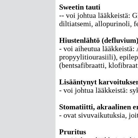
Sweetin tauti
-- voi johtua lääkkeistä: G
diltiatsemi, allopurinoli,
Hiustenlähtö (defluvium
- voi aiheutua lääkkeistä: 
propyylitiourasiili), epile
(bentsafibraatti, klofibraa
Lisääntynyt karvoituksen
- voi johtua lääkkeistä: sy
Stomatiitti, akraalinen 
- ovat sivuvaikutuksia, joi
Pruritus