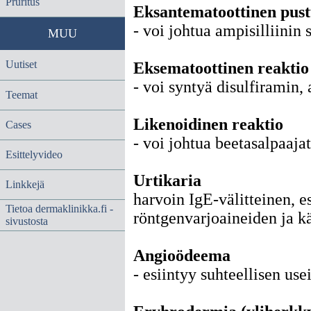
Pruritus
Eksantematoottinen
pus
- voi johtua ampisilliinin s
MUU
Uutiset
Eksematoottinen reaktio
- voi syntyä disulfiramin,
Teemat
Likenoidinen reaktio
Cases
- voi johtua beetasalpaaja
Esittelyvideo
Urtikaria
Linkkejä
harvoin IgE-välitteinen, es
Tietoa dermaklinikka.fi -
röntgenvarjoaineiden ja 
sivustosta
Angioödeema
- esiintyy suhteellisen use