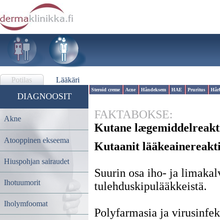
Potilas
Lääkäri
Steroid creme
Acne
Håndeksem
HAE
Pruritus
Hår
DIAGNOOSIT
FAKTABOKSE:
Akne
Kutane lægemiddelreakt
Atooppinen ekseema
Kutaanit lääkeainereakt
Hiuspohjan sairaudet
Suurin osa iho- ja limakalv
Ihotuumorit
tulehduskipulääkkeistä.
Iholymfoomat
Polyfarmasia ja virusinfekt