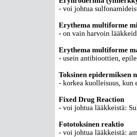
Eryhrodermia (yliherkk
- voi johtua sulfonamideist
Erythema multiforme m
-
on
vain harvoin lääkkei
Erythema multiforme m
- usein antibioottien, epi
Toksinen epidermiksen n
- korkea kuolleisuus, kun 
Fixed Drug Reaction
- voi johtua lääkkeistä: Su
Fototoksinen reaktio
- voi johtua lääkkeistä: am