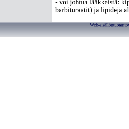
- voi johtua lääkkeistä: ki
barbituraatit) ja lipidejä a
Web-sisällöntuotanto