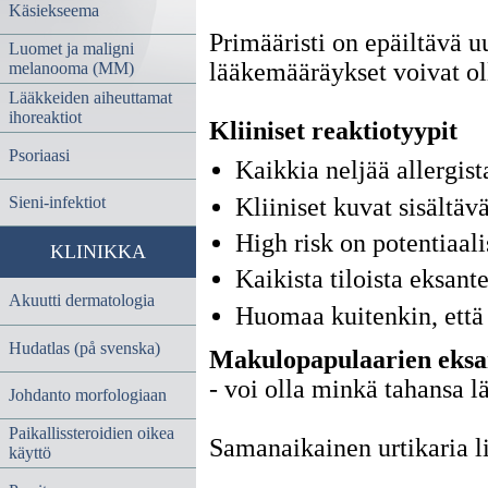
Käsiekseema
Primääristi on epäiltävä u
Luomet ja maligni
lääkemääräykset voivat oll
melanooma (MM)
Lääkkeiden aiheuttamat
ihoreaktiot
Kliiniset reaktiotyypit
Psoriaasi
Kaikkia neljää allergist
Kliiniset kuvat sisältäv
Sieni-infektiot
High risk on potentiaali
KLINIKKA
Kaikista tiloista eksan
Akuutti dermatologia
Huomaa kuitenkin, että 
Hudatlas (på svenska)
Makulopapulaarien eks
- voi olla minkä tahansa 
Johdanto morfologiaan
Paikallissteroidien oikea
Samanaikainen urtikaria lis
käyttö