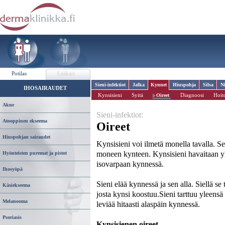
Potilas
Lääkäri
Sieni-infektiot
Jalka
Kynnet
Hiuspohja
Silsa
N
IHOSAIRAUDET
Kynsisieni
Syitä
Diagnoosi
Hoit
Oireet
Akne
Sieni-infektiot:
Atooppinen ekseema
Oireet
Hiuspohjan sairaudet
Kynsisieni voi ilmetä monella tavalla. Se 
moneen kynteen. Kynsisieni havaitaan 
Hyönteisten puremat ja pistot
isovarpaan kynnessä.
Ihosyöpä
Sieni elää kynnessä ja sen alla. Siellä se
Käsiekseema
josta kynsi koostuu.Sieni tarttuu yleens
Melanooma
leviää hitaasti alaspäin kynnessä.
Psoriasis
Kynsisienen oireet