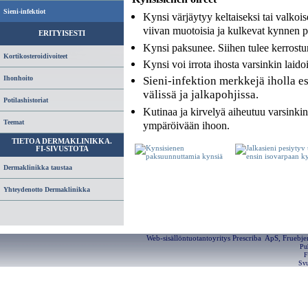
Sieni-infektiot
Kynsi värjäytyy keltaiseksi tai valkoi
viivan muotoisia ja kulkevat kynnen p
ERITYISESTI
Kynsi paksunee. Siihen tulee kerrost
Kortikosteroidivoiteet
Kynsi voi irrota ihosta varsinkin laidoi
Ihonhoito
Sieni-infektion merkkejä iholla e
välissä ja jalkapohjissa.
Potilashistoriat
Kutinaa ja kirvelyä aiheutuu varsinkin
Teemat
ympäröivään ihoon.
TIETOA DERMAKLINIKKA.
FI-SIVUSTOTA
Dermaklinikka taustaa
Yhteydenotto Dermaklinikka
Web-sisällöntuotantoyritys Prescriba ApS, Fruebj
Pu
F
Svu