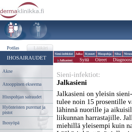
Potilas
Lääkäri
Sieni-infektiot
Jalka
Kynnet
Hiuspohja
Silsa
Nivus
IHOSAIRAUDET
Syitä
Oireet
Diagnoosi
Jalkasieni
Akne
Sieni-infektiot:
Jalkasieni
Atooppinen ekseema
Jalkasieni on yleisin sieni
Hiuspohjan sairaudet
tulee noin 15 prosentille v
Hyönteisten puremat ja
lähinnä nuorille ja aikuisi
pistot
liikunnan harrastajille. Ja
Ihosyöpä
miehillä yleisempi kuin na