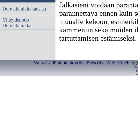
Jalkasieni voidaan paranta
Dermaklinikka taustaa
parannettava ennen kuin s
Yhteydenotto
muualle kehoon, esimerkik
Dermaklinikka
kämmeniin sekä muiden i
tartuttamisen estämiseks
Web-sisällöntuotantoyritys Prescriba ApS, Fruebjerg
Pu
F
Svu