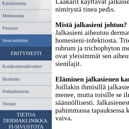
Lääkärit käyttävät jalkasi
Käsiekseema
nimitystä tinea pedis.
Melanooma
Mistä jalkasieni johtuu?
Psoriasis
Jalkasieni aiheutuu dermat
homesieni-infektiosta. Tr
Sieni-infektiot
rubrum ja trichophyton m
ERITYISESTI
ovat yleisimmät sen aiheu
sienilajit.
Kortikosteroidivoiteet
Eläminen jalkasienen ka
Ihonhoito
Joillakin ihmisillä jalkasie
Potilashistoriat
menee, mutta toisille se 
säännöllisesti. Jalkasienes
Teemat
pahimmassa tapauksessa 
TIETOA
vaiva.
DERMAKLINIKKA.
FI-SIVUSTOTA