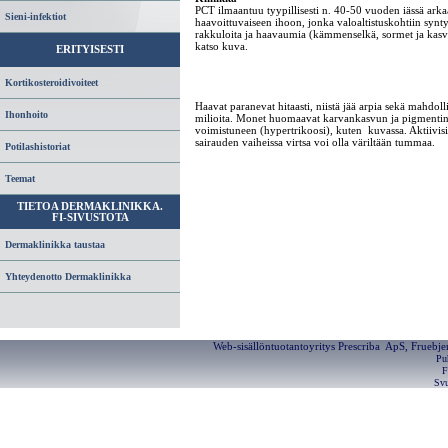
PCT ilmaantuu tyypillisesti n. 40-50 vuoden iässä arka
Sieni-infektiot
haavoittuvaiseen ihoon, jonka valoaltistuskohtiin synt
rakkuloita ja haavaumia (kämmenselkä, sormet ja kasv
katso kuva.
ERITYISESTI
Kortikosteroidivoiteet
Haavat paranevat hitaasti, niistä jää arpia sekä mahdolli
Ihonhoito
milioita. Monet huomaavat karvankasvun ja pigmenti
voimistuneen (hypertrikoosi), kuten kuvassa. Aktiivisi
sairauden vaiheissa virtsa voi olla väriltään tummaa.
Potilashistoriat
Teemat
TIETOA DERMAKLINIKKA.
FI-SIVUSTOTA
Dermaklinikka taustaa
Yhteydenotto Dermaklinikka
Web-sisällöntuotantoyritys Prescriba ApS, Fruebj
Pu
F
Svu