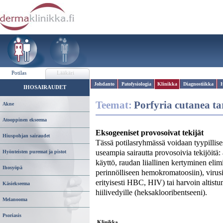
Potilas
Lääkäri
Johdanto
Patofysiologia
Klinikka
Diagnostiikka
H
IHOSAIRAUDET
Teemat:
Porfyria cutanea t
Akne
Atooppinen ekseema
Eksogeeniset provosoivat tekijät
Hiuspohjan sairaudet
Tässä potilasryhmässä voidaan tyypillises
useampia sairautta provosoivia tekijöitä:
Hyönteisten puremat ja pistot
käyttö, raudan liiallinen kertyminen eli
Ihosyöpä
perinnölliseen hemokromatoosiin), virusin
erityisesti HBC, HIV) tai harvoin altist
Käsiekseema
hiilivedyille (heksaklooribentseeni).
Melanooma
Psoriasis
Klinikka