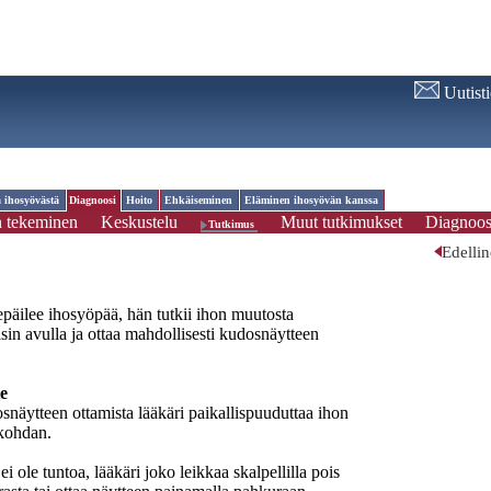
Uutist
a ihosyövästä
Diagnoosi
Hoito
Ehkäiseminen
Eläminen ihosyövän kanssa
 tekeminen
Keskustelu
Muut tutkimukset
Diagnoos
Tutkimus
Edelli
 epäilee ihosyöpää, hän tutkii ihon muutosta
sin avulla ja ottaa mahdollisesti kudosnäytteen
e
näytteen ottamista lääkäri paikallispuuduttaa ihon
 kohdan.
i ole tuntoa, lääkäri joko leikkaa skalpellilla pois