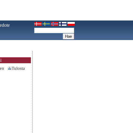
iedote
i
nen
Tulosta