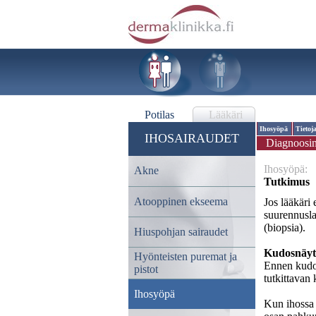
Potilas
Lääkäri
Ihosyöpä
Tietoj
IHOSAIRAUDET
Diagnoosin
Ihosyöpä:
Akne
Tutkimus
Atooppinen ekseema
Jos lääkäri
suurennusla
(biopsia).
Hiuspohjan sairaudet
Kudosnäyt
Hyönteisten puremat ja
Ennen kudos
pistot
tutkittavan
Ihosyöpä
Kun ihossa e