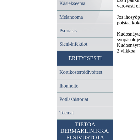
osan pahkur
Käsiekseema
varovasti o
Jos ihosyöp
Melanooma
poistaa kok
Psoriasis
Kudosnäyte 
syöpäsoluje
Sieni-infektiot
Kudosnäytte
2 viikkoa.
ERITYISESTI
Kortikosteroidivoiteet
Ihonhoito
Potilashistoriat
Teemat
TIETOA
DERMAKLINIKKA.
FI-SIVUSTOTA