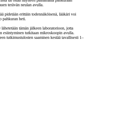
asta tai ottaa näytteen painamalla pahkuraan
huen terävän neulan avulla.
ää pidetään erittäin todennäköisenä, lääkäri voi
o pahkuran heti.
lähetetään tämän jälkeen laboratorioon, jotta
n esiintyminen tutkitaan mikroskoopin avulla.
en tutkimustulosten saaminen kestää tavallisesti 1–