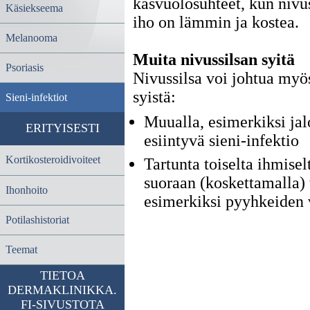
kasvuolosuhteet, kun nivu
Käsiekseema
iho on lämmin ja kostea.
Melanooma
Muita nivussilsan syitä
Psoriasis
Nivussilsa voi johtua myö
syistä:
Sieni-infektiot
Muualla, esimerkiksi jal
ERITYISESTI
esiintyvä sieni-infektio
Kortikosteroidivoiteet
Tartunta toiselta ihmisel
suoraan (koskettamalla) 
Ihonhoito
esimerkiksi pyyhkeiden v
Potilashistoriat
Teemat
TIETOA
DERMAKLINIKKA.
FI-SIVUSTOTA