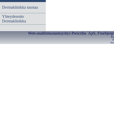
Dermaklinikka taustaa
Yhteydenotto
Dermaklinikka
Web-sisällöntuotantoyritys Prescriba ApS, Fruebjerg
Pu
F
Svu