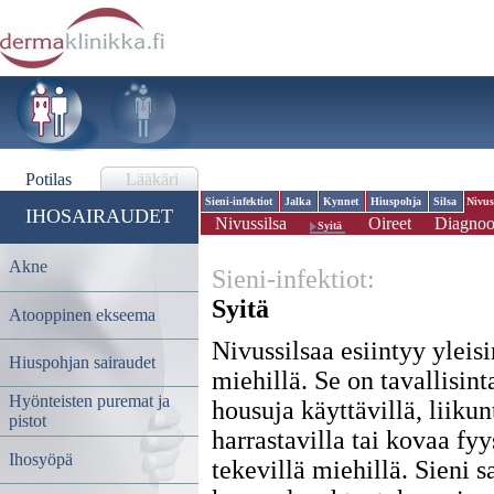
Potilas
Lääkäri
Sieni-infektiot
Jalka
Kynnet
Hiuspohja
Silsa
Nivus
IHOSAIRAUDET
Nivussilsa
Oireet
Diagnoo
Syitä
Akne
Sieni-infektiot:
Syitä
Atooppinen ekseema
Nivussilsaa esiintyy ylei
Hiuspohjan sairaudet
miehillä. Se on tavallisint
Hyönteisten puremat ja
housuja käyttävillä, liikun
pistot
harrastavilla tai kovaa fyy
Ihosyöpä
tekevillä miehillä. Sieni s