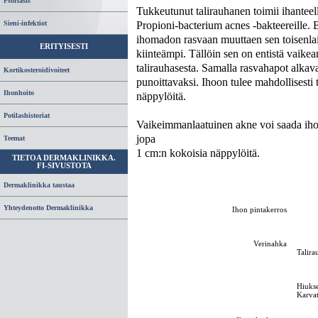
Psoriasis
Tukkeutunut talirauhanen toimii ihantee
Propioni-bacterium acnes -bakteereille. B
Sieni-infektiot
ihomadon rasvaan muuttaen sen toisenlaise
ERITYISESTI
kiinteämpi. Tällöin sen on entistä vaike
talirauhasesta. Samalla rasvahapot alkav
Kortikosteroidivoiteet
punoittavaksi. Ihoon tulee mahdollisesti 
Ihonhoito
näppylöitä.
Potilashistoriat
Vaikeimmanlaatuinen akne voi saada ihol
jopa
Teemat
1 cm:n kokoisia näppylöitä.
TIETOA DERMAKLINIKKA.
FI-SIVUSTOTA
Dermaklinikka taustaa
Yhteydenotto Dermaklinikka
Ihon pintakerros
Verinahka
Talira
Hiukse
Karva