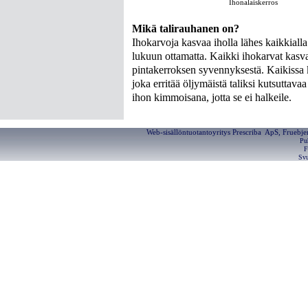
Ihonalaiskerros
Mikä talirauhanen on?
Ihokarvoja kasvaa iholla lähes kaikkiall
lukuun ottamatta. Kaikki ihokarvat kasv
pintakerroksen syvennyksestä. Kaikissa 
joka erritää öljymäistä taliksi kutsuttavaa
ihon kimmoisana, jotta se ei halkeile.
Web-sisällöntuotantoyritys Prescriba ApS, Fruebj
Pu
F
Svu