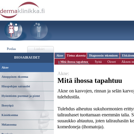
Potilas
Lääkäri
Akne
Tietoa aknesta
Diagnoosin tekeminen
Ehkäise
IHOSAIRAUDET
Syitä
Oireet
Aknen m
Mitä ihossa tapahtuu
Akne
Akne:
Atooppinen ekseema
Mitä ihossa tapahtuu
Hiuspohjan sairaudet
Akne on kasvojen, rinnan ja selän karvo
tulehdustila.
Hyönteisten puremat ja pistot
Ihosyöpä
Tulehdus aiheutuu sukuhormonien erittymi
talirauhaset tuottamaan enemmän talia. S
Käsiekseema
suuaukko ahtautuu, joten talirauhasiin ker
Melanooma
komedoneja (ihomatoja).