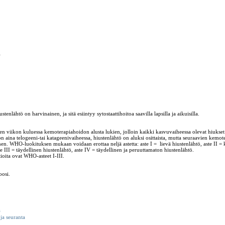
i
tenlähtö on harvinainen, ja sitä esiintyy sytostaattihoitoa saavilla lapsilla ja aikuisilla.
n viikon kuluessa kemoterapiahoidon alusta lukien, jolloin kaikki kasvuvaiheessa olevat hiukset
n aina telogeeni-tai katageenivaiheessa, hiustenlähtö on aluksi osittaista, mutta seuraavien kemot
nen. WHO-luokituksen mukaan voidaan erottaa neljä astetta: aste I = lievä hiustenlähtö, aste II =
te III = täydellinen hiustenlähtö, aste IV = täydellinen ja peruuttamaton hiustenlähtö.
ioita ovat WHO-asteet I-III.
oosi.
a
 ja seuranta