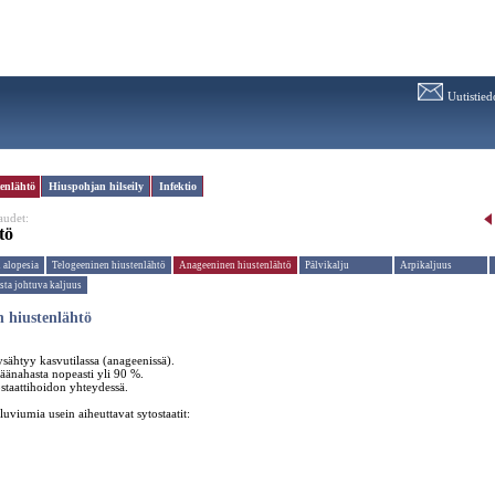
Uutistied
enlähtö
Hiuspohjan hilseily
Infektio
audet:
tö
 alopesia
Telogeeninen hiustenlähtö
Anageeninen hiustenlähtö
Pälvikalju
Arpikaljuus
sta johtuva kaljuus
 hiustenlähtö
sähtyy kasvutilassa (anageenissä).
päänahasta nopeasti yli 90 %.
staattihoidon yhteydessä.
uviumia usein aiheuttavat sytostaatit: