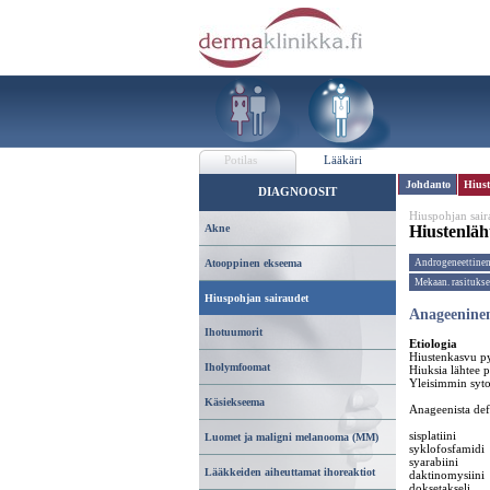
Potilas
Lääkäri
Johdanto
Hiust
DIAGNOOSIT
Hiuspohjan sair
Akne
Hiustenläh
Androgeneettinen
Atooppinen ekseema
Mekaan. rasitukse
Hiuspohjan sairaudet
Anageeninen
Ihotuumorit
Etiologia
Hiustenkasvu py
Iholymfoomat
Hiuksia lähtee 
Yleisimmin syto
Käsiekseema
Anageenista defl
sisplatiini
Luomet ja maligni melanooma (MM)
syklofosfamidi
syarabiini
Lääkkeiden aiheuttamat ihoreaktiot
daktinomysiini
doksetakseli