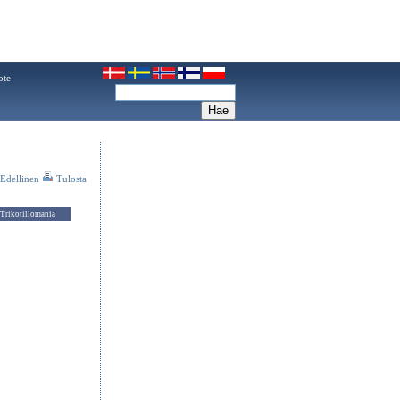
ote
Edellinen
Tulosta
Trikotillomania