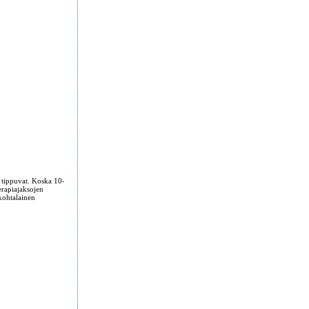
 tippuvat. Koska 10
-
erapiajaksojen
 kohtalainen