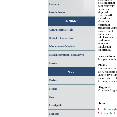
doksorubisiini
Psoriaasi
daunorubisiini
epirubisiini
etoposidi
Sieni-infektiot
fluorourasiili
hydroksyurea
KLINIKKA
idarubisiini
ifosfamidi
merkaptopuriin
Akuutti dermatologia
metotreksaatti
mitomysiini
mitoksantroni
Hudatlas (på svenska)
paklitakseli
tenoposidi
vinblastiini
Johdanto morfologiaan
vinkristiini.
Paikallissteroidien oikea käyttö
Epidemiologia
Anageeninen hius
Pruritus
Klinikka
Ilmaantuu kahde
15 % hiuksista o
MUU
jälkeen täydelli
hiustenlähtö, as
Uutiset
Yleisimpiä reakt
Diagnoosi
Teemat
Kliininen diagn
Cases
Hoito
Esittelyvideo
Hoitostrategi
Ylläpitohoito
Linkkejä