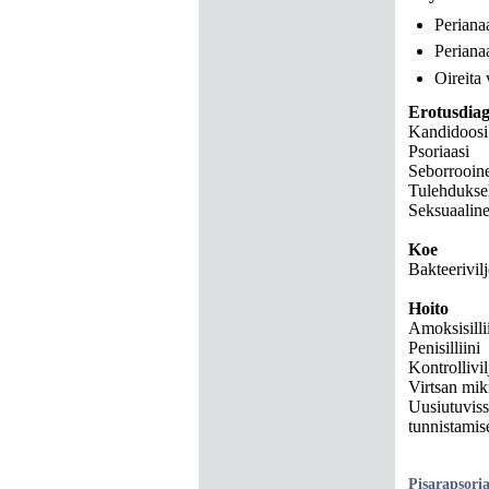
Perianaa
Perianaa
Oireita 
Erotusdiag
Kandidoosi
Psoriaasi
Seborrooine
Tulehduksel
Seksuaalin
Koe
Bakteerivil
Hoito
Amoksisilli
Penisilliini
Kontrollivil
Virtsan mikr
Uusiutuviss
tunnistamis
Pisarapsoria