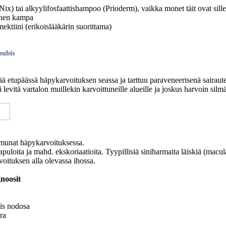
(Nix) tai alkyylifosfaattishampoo (Prioderm), vaikka monet täit ovat sille 
inen kampa
ektiini (erikoislääkärin suorittama)
pubis
lää etupäässä häpykarvoituksen seassa ja tarttuu paraveneerisenä sairaute
i levitä vartalon muillekin karvoittuneille alueille ja joskus harvoin silmä
n munat häpykarvoituksessa.
puloita ja mahd. ekskoriaatioita. Tyypillisiä siniharmaita läiskiä (macul
voituksen alla olevassa ihossa.
noosit
is nodosa
ra