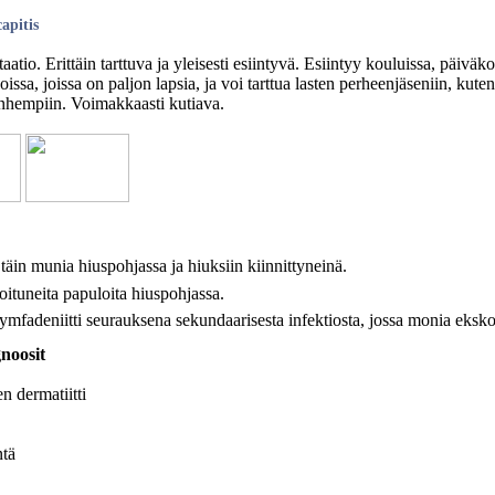
capitis
taatio. Erittäin tarttuva ja yleisesti esiintyvä. Esiintyy kouluissa, päiväk
issa, joissa on paljon lapsia, ja voi tarttua lasten perheenjäseniin, kute
nhempiin. Voimakkaasti kutiava.
 täin munia hiuspohjassa ja hiuksiin kiinnittyneinä.
oituneita papuloita hiuspohjassa.
ymfadeniitti seurauksena sekundaarisesta infektiosta, jossa monia ekskor
noosit
n dermatiitti
ntä