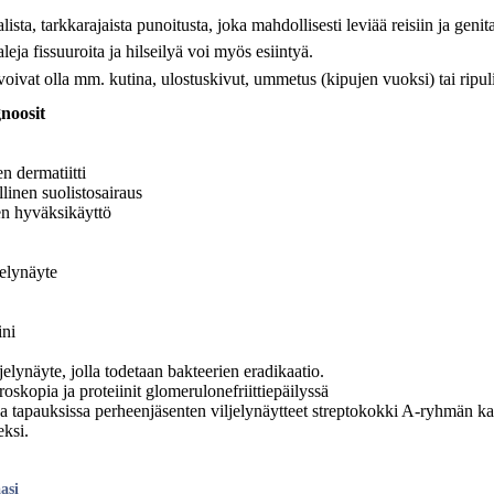
lista, tarkkarajaista punoitusta, joka mahdollisesti leviää reisiin ja genit
leja fissuuroita ja hilseilyä voi myös esiintyä.
voivat olla mm. kutina, ulostuskivut, ummetus (kipujen vuoksi) tai ripuli
noosit
n dermatiitti
linen suolistosairaus
en hyväksikäyttö
jelynäyte
ini
jelynäyte, jolla todetaan bakteerien eradikaatio.
oskopia ja proteiinit glomerulonefriittiepäilyssä
a tapauksissa perheenjäsenten viljelynäytteet streptokokki A-ryhmän ka
eksi.
asi