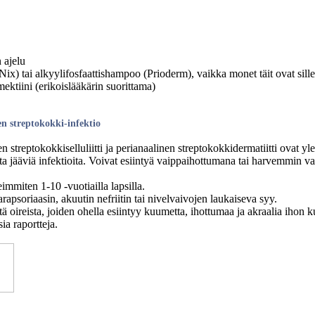
 ajelu
(Nix) tai alkyylifosfaattishampoo (Prioderm), vaikka monet täit ovat sille 
ektiini (erikoislääkärin suorittama)
en streptokokki-infektio
n streptokokkiselluliitti ja perianaalinen streptokokkidermatiitti ovat yle
 jääviä infektioita. Voivat esiintyä vaippaihottumana tai harvemmin va
immiten 1-10 -vuotiailla lapsilla.
arapsoriaasin, akuutin nefriitin tai nivelvaivojen laukaiseva syy.
ä oireista, joiden ohella esiintyy kuumetta, ihottumaa ja akraalia ihon k
ia raportteja.