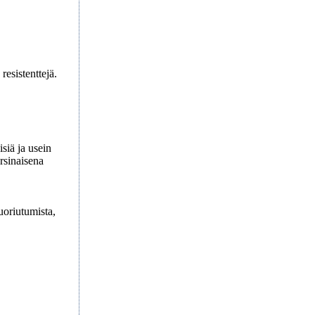
resistenttejä.
isiä ja usein
rsinaisena
uoriutumista,