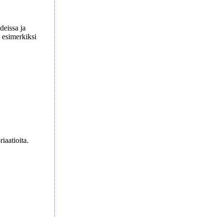
odeissa ja
n esimerkiksi
iaatioita.