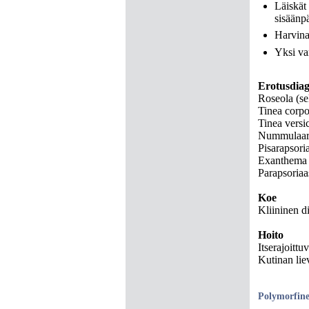
Läiskät 
sisäänp
Harvina
Yksi var
Erotusdiag
Roseola (se
Tinea corpo
Tinea versi
Nummulaar
Pisarapsori
Exanthema 
Parapsoriaa
Koe
Kliininen d
Hoito
Itserajoittu
Kutinan lie
Polymorfin