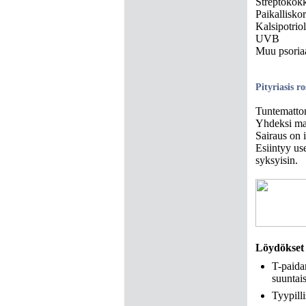
Streptokokki
Paikalliskor
Kalsipotriol
UVB
Muu psoriaa
Pityriasis ro
Tuntemattom
Yhdeksi mah
Sairaus on i
Esiintyy use
syksyisin.
Löydökset
T-paida
suuntais
Tyypilli