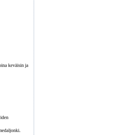
oina keväisin ja
yiden
medaljonki.