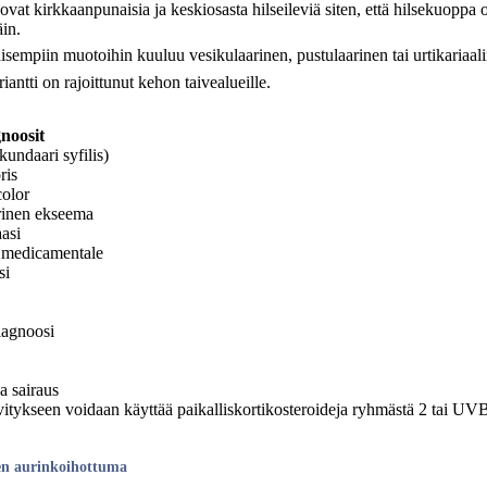
ovat kirkkaanpunaisia ja keskiosasta hilseileviä siten, että hilsekuoppa
äin.
isempiin muotoihin kuuluu vesikulaarinen, pustulaarinen tai urtikariaal
iantti on rajoittunut kehon taivealueille.
noosit
kundaari syfilis)
ris
color
inen ekseema
aasi
medicamentale
si
iagnoosi
va sairaus
vitykseen voidaan käyttää paikalliskortikosteroideja ryhmästä 2 tai UV
en aurinkoihottuma