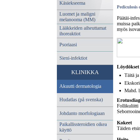
Käsiekseema
Pediculosis 
Luomet ja maligni
Päätäi-infes
melanooma (MM)
muissa paiko
Lääkkeiden aiheuttamat
myös isova
ihoreaktiot
Psoriaasi
Sieni-infektiot
Löydökset
KLINIKKA
Täitä ja
Ekskori
Akuutti dermatologia
Mahd. l
Hudatlas (på svenska)
Erotusdiag
Follikuliitti
Seborrooine
Johdanto morfologiaan
Kokeet
Paikallissteroidien oikea
Täiden etsi
käyttö
Hoito