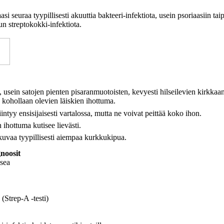
asi seuraa tyypillisesti akuuttia bakteeri-infektiota, usein psoriaasiin tai
lun streptokokki-infektiota.
 usein satojen pienten pisaranmuotoisten, kevyesti hilseilevien kirkkaa
 kohollaan olevien läiskien ihottuma.
iintyy ensisijaisesti vartalossa, mutta ne voivat peittää koko ihon.
n ihottuma kutisee lievästi.
 kuvaa tyypillisesti aiempaa kurkkukipua.
noosit
osea
 (Strep-A -testi)