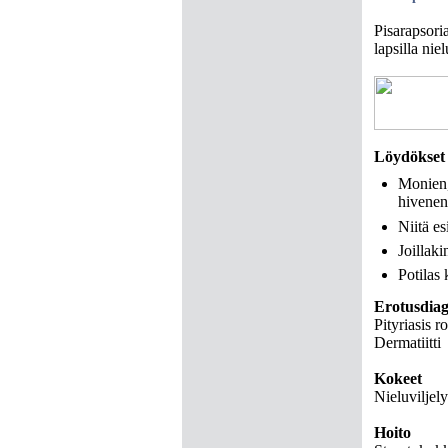
Pisarapsoria
lapsilla nie
Löydökset
Monien,
hivenen
Niitä es
Joillaki
Potilas
Erotusdiag
Pityriasis r
Dermatiitti
Kokeet
Nieluviljely
Hoito