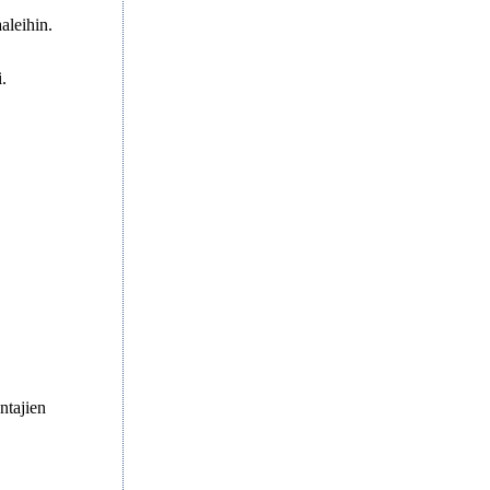
aaleihin.
.
ntajien