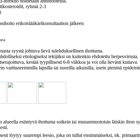
-infektio hoidetaan antibiooteilla.
tikosteroidit, ryhmä 2-3
i
sihoito erikoislääkärikonsultaation jälkeen
sea
asta syystä johtuva lievä tulehduksellinen ihottuma.
dolliseksi etiologiseksi tekijäksi on kuitenkin ehdotettu herpesvirusta.
tserajoittuva, kestää tyypillisesti 6-8 viikkoa ja voi olla lievästi kutiava.
in varttuneemmilla lapsilla tai nuorilla aikuisilla, usein pieninä epidemi
n alueella esiintyvä ihottuma soikein tai munanmuotoisin läiskin ihon s
esti.
sesti löytyy suurempi leesio, joka on tullut ensimmäiseksi, nk. primaari