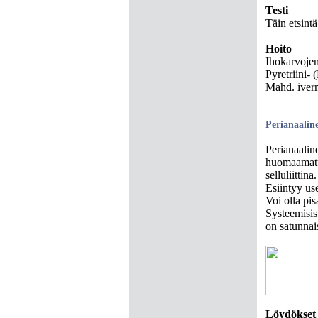
Testi
Täin etsintä
Hoito
Ihokarvojen
Pyretriini- 
Mahd. iverm
Perianaalin
Perianaaline
huomaamatta
selluliittina.
Esiintyy use
Voi olla pis
Systeemisist
on satunnais
Löydökset