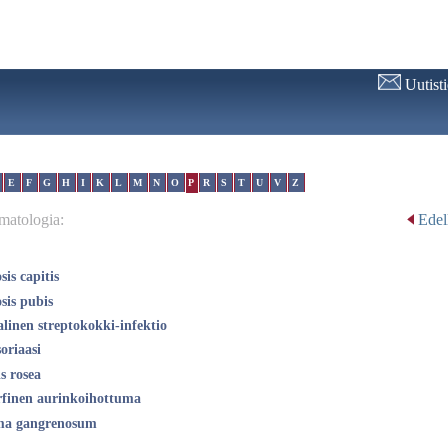
Uutist
E
F
G
H
I
K
L
M
N
O
P
R
S
T
U
V
Z
matologia:
Edel
sis capitis
sis pubis
linen streptokokki-infektio
oriaasi
is rosea
finen aurinkoihottuma
ma gangrenosum