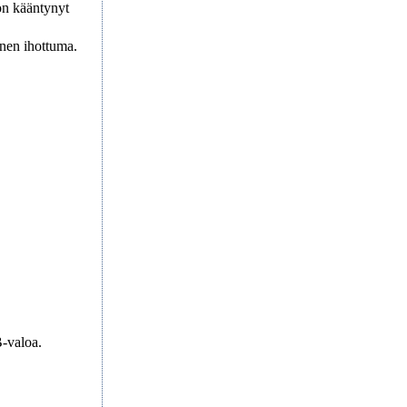
 on kääntynyt
inen ihottuma.
B-valoa.