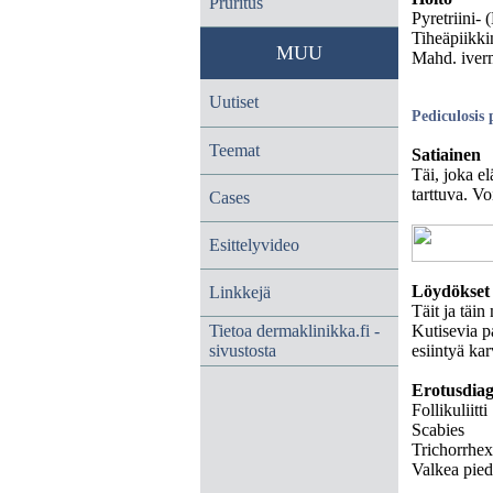
Pruritus
Pyretriini- 
Tiheäpiikk
MUU
Mahd. iverm
Uutiset
Pediculosis 
Teemat
Satiainen
Täi, joka e
tarttuva. Vo
Cases
Esittelyvideo
Löydökset
Linkkejä
Täit ja täi
Tietoa dermaklinikka.fi -
Kutisevia pa
sivustosta
esiintyä kar
Erotusdiag
Follikuliitti
Scabies
Trichorrhex
Valkea pied