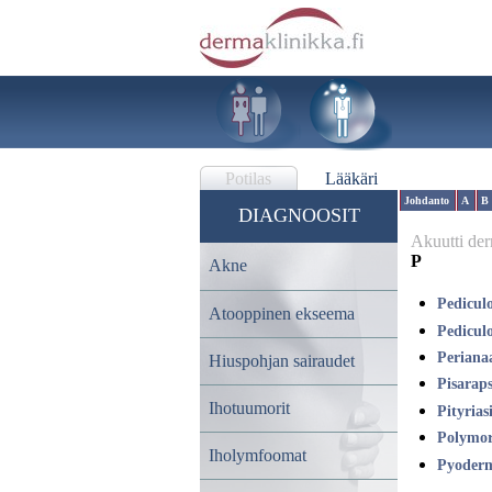
Potilas
Lääkäri
Johdanto
A
B
DIAGNOOSIT
Akuutti der
P
Akne
Pediculo
Atooppinen ekseema
Pediculo
Perianaa
Hiuspohjan sairaudet
Pisaraps
Ihotuumorit
Pityrias
Polymor
Iholymfoomat
Pyoder