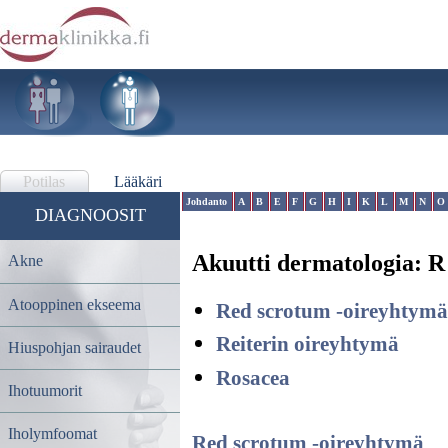
Potilas
Lääkäri
Johdanto
A
B
E
F
G
H
I
K
L
M
N
O
DIAGNOOSIT
Akuutti dermatologia:
R
Akne
Atooppinen ekseema
Red scrotum -oireyhtymä
Reiterin oireyhtymä
Hiuspohjan sairaudet
Rosacea
Ihotuumorit
Iholymfoomat
Red scrotum -oireyhtymä