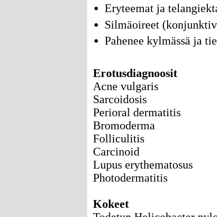
Eryteemat ja telangiekt
Silmäoireet (konjunktiviitt
Pahenee kylmässä ja tie
Erotusdiagnoosit
Acne vulgaris
Sarcoidosis
Perioral dermatitis
Bromoderma
Folliculitis
Carcinoid
Lupus erythematosus
Photodermatitis
Kokeet