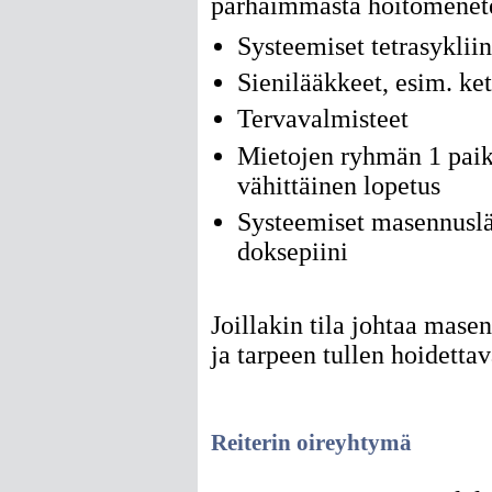
parhaimmasta hoitomenet
Systeemiset tetrasykliin
Sienilääkkeet, esim. ke
Tervavalmisteet
Mietojen ryhmän 1 paika
vähittäinen lopetus
Systeemiset masennuslä
doksepiini
Joillakin tila johtaa mase
ja tarpeen tullen hoidettav
Reiterin oireyhtymä