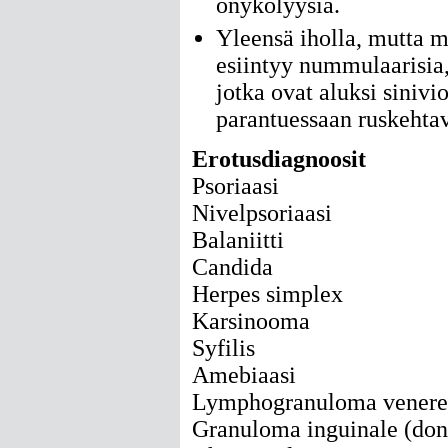
onykolyysia.
Yleensä iholla, mutta 
esiintyy nummulaarisia, 
jotka ovat aluksi sinivi
parantuessaan ruskehtav
Erotusdiagnoosit
Psoriaasi
Nivelpsoriaasi
Balaniitti
Candida
Herpes simplex
Karsinooma
Syfilis
Amebiaasi
Lymphogranuloma vener
Granuloma inguinale (don