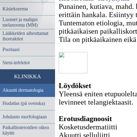
Punainen, kutiava, mahd. k
Käsiekseema
erittäin hankala. Esiintyy
Luomet ja maligni
Tuntematon etiologia, mutt
melanooma (MM)
pitkäaikaisen paikalliskor
Lääkkeiden aiheuttamat
Tila on pitkäaikainen eikä 
ihoreaktiot
Psoriaasi
Sieni-infektiot
KLINIKKA
Löydökset
Akuutti dermatologia
Yleensä eniten etupuolelt
levinneet telangiektaasit.
Hudatlas (på svenska)
Johdanto morfologiaan
Erotusdiagnoosit
Kosketusdermatiitti
Paikallissteroidien oikea
käyttö
Akuutti selluliitti