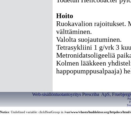
Todetun Helicobacter pylor
Hoito
Ruokavalion rajoitukset.
välttäminen.
Valolta suojautuminen.
Tetrasykliini 1 g/vrk 3 ku
Metronidatsoligeeliä paikal
Kolmen lääkkeen yhdistelm
happopumppusalpaaja) hel
Web-sisällöntuotantoyritys Prescriba ApS, Fruebjerg
Pu
F
Svu
Notice
: Undefined variable: clickHeatGroup in
/var/www/vhosts/huddoktor.org/httpdocs/html/