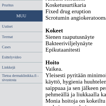
Kosketusurtikaria
Pruritus
Fixed drug eruption
MUU
Scrotumin angiokeratoom
Uutiset
Kokeet
Sienen raaputusnäyte
Teemat
Bakteeriviljelynäyte
Cases
Epikutaanitesti
Esittelyvideo
Hoito
Linkkejä
Vaikea.
Yleisesti pyritään minimo
Tietoa dermaklinikka.fi -
sivustosta
käyttö, hygienia huuhtele
saippuaa ja sen jälkeen pe
pehmeällä ja liukkaalla ka
Monia hoitoja on kokeilt