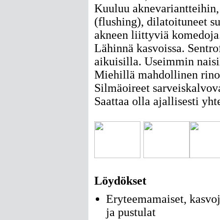
Kuuluu aknevariantteihin, 
(flushing), dilatoituneet s
akneen liittyviä komedoja
Lähinnä kasvoissa. Sentrof
aikuisilla. Useimmin naisi
Miehillä mahdollinen rin
Silmäoireet sarveiskalvov
Saattaa olla ajallisesti yht
Löydökset
Eryteemamaiset, kasvoje
ja pustulat