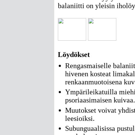
balaniitti on yleisin iholö
Löydökset
Rengasmaiselle balaniit
hivenen kosteat limakal
renkaanmuotoisena kuv
Ympärileikatuilla miehi
psoriaasimaisen kuivaa.
Muutokset voivat yhdist
leesioiksi.
Subunguaalisissa pustul