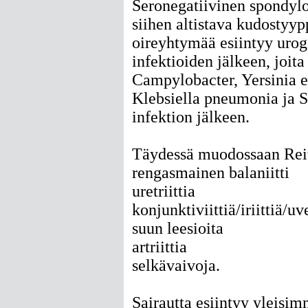
Seronegatiivinen spondyloa
siihen altistava kudostyy
oireyhtymää esiintyy uroge
infektioiden jälkeen, joit
Campylobacter, Yersinia en
Klebsiella pneumonia ja 
infektion jälkeen.
Täydessä muodossaan Reit
rengasmainen balaniitti
uretriittia
konjunktiviittiä/iriittiä/uve
suun leesioita
artriittia
selkävaivoja.
Sairautta esiintyy yleisi