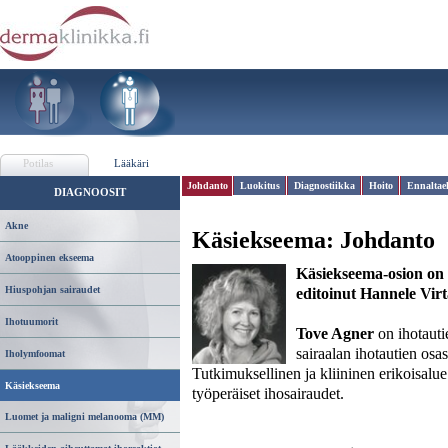
Potilas
Lääkäri
Johdanto
Luokitus
Diagnostiikka
Hoito
Ennaltae
DIAGNOOSIT
Akne
Käsiekseema: Johdanto
Atooppinen ekseema
Käsiekseema-osion on 
Hiuspohjan sairaudet
editoinut Hannele Vir
Ihotuumorit
Tove Agner
on ihotauti
sairaalan ihotautien osas
Iholymfoomat
Tutkimuksellinen ja kliininen erikoisalu
Käsiekseema
työperäiset ihosairaudet.
Luomet ja maligni melanooma (MM)