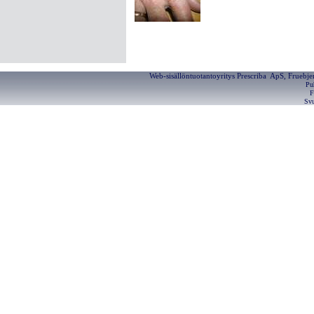
Web-sisällöntuotantoyritys Prescriba ApS, Fruebj
Pu
F
Svu