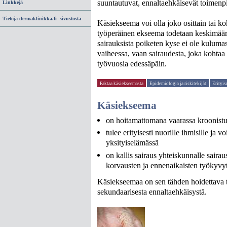
suuntautuvat, ennaltaehkäisevät toimenpit
Linkkejä
Tietoja dermaklinikka.fi -sivustosta
Käsiekseema voi olla joko osittain tai ko
työperäinen ekseema todetaan keskimääräi
sairauksista poiketen kyse ei ole kulum
vaiheessa, vaan sairaudesta, joka kohtaa 
työvuosia edessäpäin.
Faktaa käsiekseemasta
Epidemiologia ja riskitekijät
Erityis
Käsiekseema
on hoitamattomana vaarassa kroonist
tulee erityisesti nuorille ihmisille ja
yksityiselämässä
on kallis sairaus yhteiskunnalle sair
korvausten ja ennenaikaisten työkyv
Käsiekseemaa on sen tähden hoidettava te
sekundaarisesta ennaltaehkäisystä.