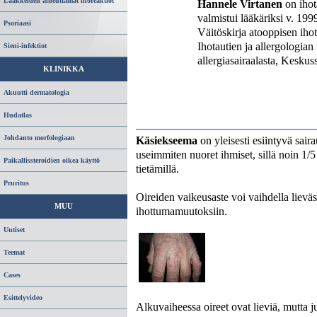
Lääkkeiden aiheuttamat ihoreaktiot
Hannele Virtanen
on ihot
valmistui lääkäriksi v. 199
Psoriaasi
Väitöskirja atooppisen iho
Ihotautien ja allergologia
Sieni-infektiot
allergiasairaalasta, Keskuss
KLINIKKA
Akuutti dermatologia
Hudatlas
Johdanto morfologiaan
Käsiekseema
on yleisesti esiintyvä sair
useimmiten nuoret ihmiset, sillä noin 1/
Paikallissteroidien oikea käyttö
tietämillä.
Pruritus
Oireiden vaikeusaste voi vaihdella lieväs
MUU
ihottumamuutoksiin.
Uutiset
Teemat
Cases
Esittelyvideo
Alkuvaiheessa oireet ovat lieviä, mutta 