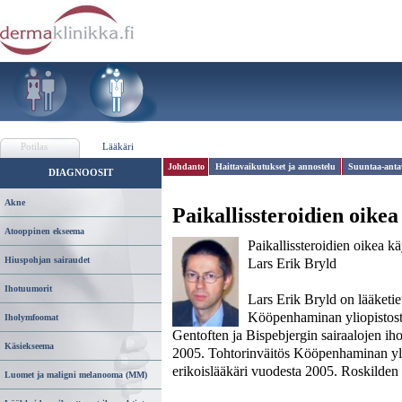
Potilas
Lääkäri
Johdanto
Haittavaikutukset ja annostelu
Suuntaa-antav
DIAGNOOSIT
Akne
Paikallissteroidien oike
Atooppinen ekseema
Paikallissteroidien oikea kä
Hiuspohjan sairaudet
Lars Erik Bryld
Ihotuumorit
Lars Erik Bryld on lääketie
Kööpenhaminan yliopistost
Iholymfoomat
Gentoften ja Bispebjergin sairaalojen iho
Käsiekseema
2005. Tohtorinväitös Kööpenhaminan yli
erikoislääkäri vuodesta 2005. Roskilden 
Luomet ja maligni melanooma (MM)