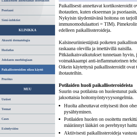
Lääkkeiden aiheuttamat ihoreaktiot
Paikallisesti annettavat kortikosteroidit 
Psoriaasi
ihotautien, kuten ekseeman ja psoriaasin
Nykyisin täydentävänä hoitona on tarjoll
Sieni-infektiot
immunomodulaattori = TIM). Pimekrolimuus
edelleen paikallissteroideja.
KLINIKKA
Akuutti dermatologia
Kalsineuriiniestäjistä poiketen paikallisst
raskaana olevilla ja imettävillä naisilla.
Hudatlas
Pitkäaikaisvaikutukset tunnetaan hyvin, j
voimakkaampi anti-inflammatorinen teho k
Johdanto morfologiaan
Oikein käytettynä paikallissteroidit ovat 
Paikallissteroidien oikea käyttö
ihotauteihin.
Pruritus
Potilaiden huoli paikallissteroideista
MUU
Suurin osa potilaista on huolestunut paika
jaksottaisia hoitomyöntyvyysongelmia.
Uutiset
Huolta aiheuttavat erityisesti ihon oh
Teemat
pysähtyminen.
Potilaiden huolen on osoitettu merkit
Cases
määrännyt lääkäri on perehtynyt haitt
Esittelyvideo
Aktiivisesti paikallissteroideja vastus