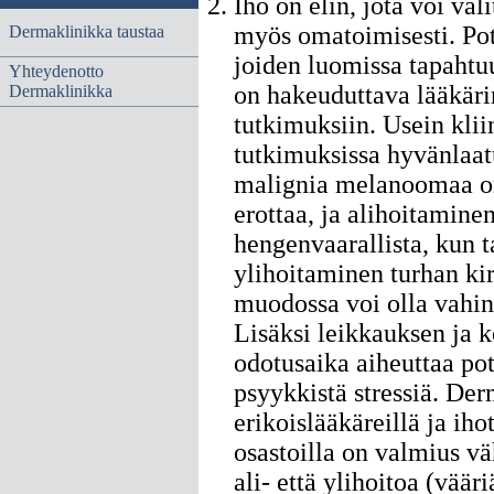
Iho on elin, jota voi väl
myös omatoimisesti. Pot
Dermaklinikka taustaa
joiden luomissa tapahtu
Yhteydenotto
on hakeuduttava lääkäri
Dermaklinikka
tutkimuksiin. Usein klii
tutkimuksissa hyvänlaat
malignia melanoomaa o
erottaa, ja alihoitaminen
hengenvaarallista, kun t
ylihoitaminen turhan ki
muodossa voi olla vahing
Lisäksi leikkauksen ja k
odotusaika aiheuttaa pot
psyykkistä stressiä. De
erikoislääkäreillä ja iho
osastoilla on valmius v
ali- että ylihoitoa (vääri