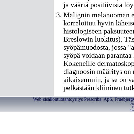
ja vääriä positiivisia lö
Malignin melanooman e
korreloituu hyvin läheis
histologiseen paksuutee
Breslowin luokitus). Tä
syöpämuodosta, jossa "a
syöpä voidaan parantaa
Kokeneille dermatoskopi
diagnoosin määritys on 
aikaisemmin, ja se on 
pelkästään kliininen tut
Web-sisällöntuotantoyritys Prescriba ApS, Fruebjerg
Pu
F
Svu