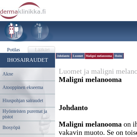
Potilas
Lääkäri
Johdanto
Luomet
Maligni melanooma
Hoito
IHOSAIRAUDET
Luomet ja maligni mela
Akne
Maligni melanooma
Atooppinen ekseema
Johdanto
Klinikka
Epidemiologia
Patoge
Hiuspohjan sairaudet
Johdanto
Hyönteisten puremat ja
pistot
Maligni melanooma
on i
Ihosyöpä
vakavin muoto. Se on toise