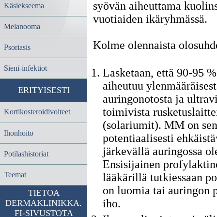
syövän aiheuttama kuolin
Käsiekseema
vuotiaiden ikäryhmässä.
Melanooma
Kolme olennaista olosuhde
Psoriasis
Sieni-infektiot
Lasketaan, että 90-95 %
aiheutuu ylenmääräisest
ERITYISESTI
auringonotosta ja ultravi
toimivista rusketuslaitte
Kortikosteroidivoiteet
(solariumit). MM on sen
Ihonhoito
potentiaalisesti ehkäistä
järkevällä auringossa ol
Potilashistoriat
Ensisijainen profylaktin
Teemat
lääkärillä tutkiessaan pot
on luomia tai auringon
TIETOA
iho.
DERMAKLINIKKA.
FI-SIVUSTOTA