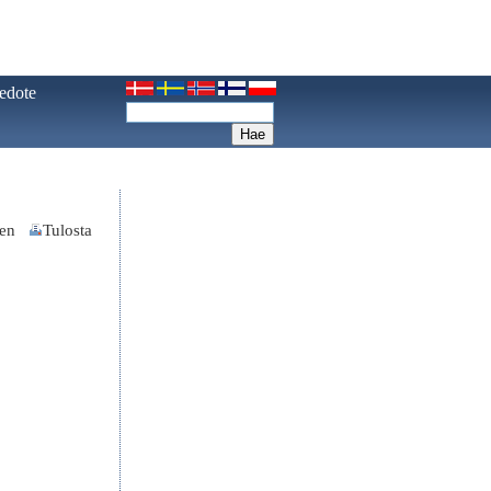
iedote
nen
Tulosta