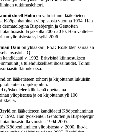
liininen tutkimuslehtori.
 Ammitzboell Holm
on valmistunut lääketieteen
ksi Kööpenhaminan yliopistosta vuonna 1994. Hän
e dermatologina Bispebjergin ja Gentoften
ihotautiosastolla jaksolla 2006-2010. Hän väittelee
an yliopistosta syksyllä 2006.
rman Dam
on ylilääkäri, Ph.D Roskilden sairaalan
sella osastolla Q.
n kandidaatti v. 1992. Erityisinä kiinnostuksen
oimmuunit ja tulehdukselliset ihosairaudet. Toimii
 psoriaasitutkimuksessa.
and
on lääketieteen tohtori ja kirjoittanut lukuisiin
puolitautien oppikirjoihin.
d työskentelee kliinisenä opettajana
an yliopistossa ja on kirjoittanut yli 100
artikkelia.
Bryld
on lääketieteen kandidaatti Kööpenhaminan
a v. 1992. Hän työskenteli Gentoften ja Bispebjergin
 ihotautiosastoilla vuosina 1994-2005.
tös Kööpenhaminen yliopistosta v. 2000. Iho-ja