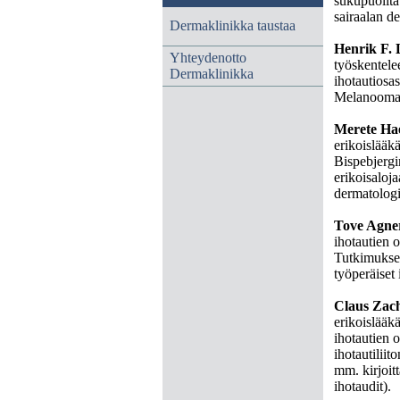
sukupuolita
sairaalan d
Dermaklinikka taustaa
Henrik F. 
Yhteydenotto
työskentele
Dermaklinikka
ihotautiosas
Melanooman
Merete Ha
erikoislääk
Bispebjergi
erikoisaloja
dermatologia
Tove Agne
ihotautien o
Tutkimuksel
työperäiset 
Claus Zac
erikoislääkä
ihotautien 
ihotautilii
mm. kirjoit
ihotaudit).