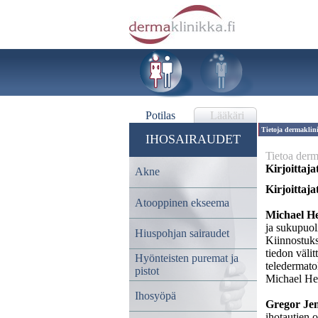
Potilas
Lääkäri
Tietoja dermaklini
IHOSAIRAUDET
Tietoa derma
Kirjoittaja
Akne
Kirjoittaja
Atooppinen ekseema
Michael H
ja sukupuoli
Hiuspohjan sairaudet
Kiinnostukse
tiedon välit
Hyönteisten puremat ja
teledermato
pistot
Michael He
Ihosyöpä
Gregor Je
ihotautien 