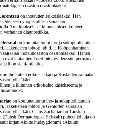
utien erikoislääkäri vuodesta 2005. Roskilden
ermatologisen osaston osastonlääkäri.
Lorentzen
on ihotautien erikoislääkäri. Hän
e Odenseen yliopistollisen sairaalan
tolla. Tutkimukselliset kiinnostuksen kohteet:
 varhainen diagnostiikka.
edersdal
on kouluttautunut iho-ja sukupuolitautien
äri, lääketieteen tohtori, ph.d. ja Kööpenhaminan
n sairaalan ihotautiosaston osastonlääkäri. Hänen
an ovat ihotautien laserhoito, evidenssiin perustuva
 ja ihon sieni-infektiot.
r
on ihotautien erikoislääkäri ja Roskilden sairaalan
saston ylilääkäri.
linen ja kliininen erikoisalue käsiekseema ja
ihosairaudet.
hariae
on kouluttautunut iho- ja sukupuolitautien
ri, lääketieteen tohtori ja Gentoften sairaalan
osaston ylilääkäri. Claus Zachariae on Tanskan
ton (Dansk Dermatologisk Selskab) puheenjohtaja on
tanut kirjan Akutte hudsygdomme (Akuutit