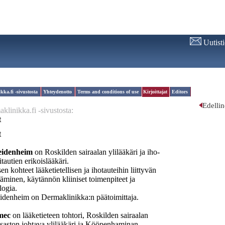
Uutist
kka.fi -sivustosta
Yhteydenotto
Terms and conditions of use
Kirjoittajat
Editors
Edelli
klinikka.fi -sivustosta:
t
t
eidenheim
on Roskilden sairaalan ylilääkäri ja iho-
tautien erikoislääkäri.
n kohteet lääketietellisen ja ihotauteihin liittyvän
täminen, käytännön kliiniset toimenpiteet ja
logia.
idenheim on Dermaklinikka:n päätoimittaja.
mec
on lääketieteen tohtori, Roskilden sairaalan
osaston johtava ylilääkäri ja Kööpenhaminan