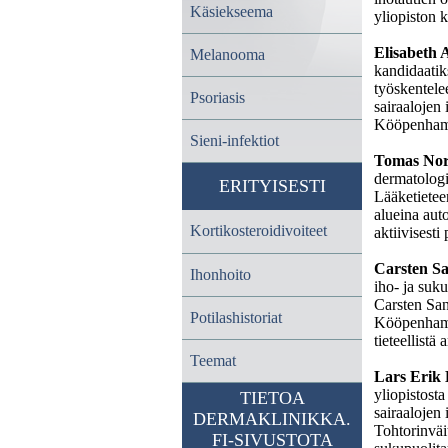
Käsiekseema
yliopiston k
Elisabeth
Melanooma
kandidaati
työskentele
Psoriasis
sairaalojen 
Kööpenhamin
Sieni-infektiot
Tomas No
dermatologi
ERITYISESTI
Lääketietee
alueina aut
Kortikosteroidivoiteet
aktiivisesti
Carsten S
Ihonhoito
iho- ja suku
Carsten San
Potilashistoriat
Kööpenhamin
tieteellistä 
Teemat
Lars Erik 
yliopistost
TIETOA
sairaalojen
DERMAKLINIKKA.
Tohtorinväi
FI-SIVUSTOTA