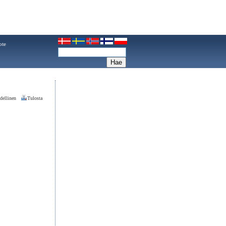
ote
dellinen
Tulosta