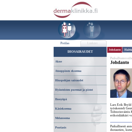
Potilas
Lääkäri
Johdanto
Haitt
IHOSAIRAUDET
Paikallissteroid
Akne
Johdanto
Atooppinen ekseema
Hiuspohjan sairaudet
Hyönteisten puremat ja pistot
Ihosyöpä
Lars Erik Bryld
työskenteli Gent
Käsiekseema
Tohtorinväitös 
erikoislääkäri 
Melanooma
Paikallisesti an
Psoriasis
ihotautien, kut