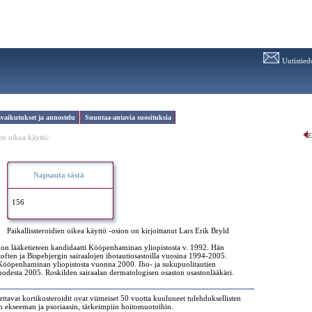
Uutistied
avaikutukset ja annostelu
Suuntaa-antavia suosituksia
E
ien oikea käyttö:
Napsauta tästä
156
Paikallissteroidien oikea käyttö -osion on kirjoittanut Lars Erik Bryld
 on lääketieteen kandidaatti Kööpenhaminan yliopistosta v. 1992. Hän
often ja Bispebjergin sairaalojen ihotautiosastoilla vuosina 1994-2005.
Kööpenhaminan yliopistosta vuonna 2000. Iho- ja sukupuolitautien
vuodesta 2005. Roskilden sairaalan dermatologisen osaston osastonlääkäri.
nettavat kortikosteroidit ovat viimeiset 50 vuotta kuuluneet tulehduksellisten
en ekseeman ja psoriaasin, tärkeimpiin hoitomuotoihin.