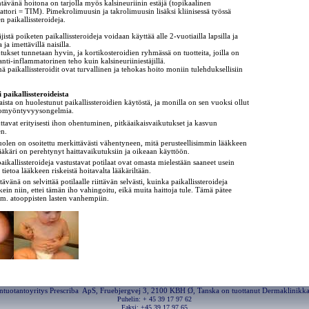
tävänä hoitona on tarjolla myös kalsineuriinin estäjä (topikaalinen
ori = TIM). Pimekrolimuusin ja takrolimuusin lisäksi kliinisessä työssä
n paikallissteroideja.
jistä poiketen paikallissteroideja voidaan käyttää alle 2-vuotiailla lapsilla ja
 ja imettävillä naisilla.
tukset tunnetaan hyvin, ja kortikosteroidien ryhmässä on tuotteita, joilla on
ti-inflammatorinen teho kuin kalsineuriiniestäjillä.
ä paikallissteroidit ovat turvallinen ja tehokas hoito moniin tulehduksellisiin
 paikallissteroideista
aista on huolestunut paikallissteroidien käytöstä, ja monilla on sen vuoksi ollut
itomyöntyvyysongelmia.
ttavat erityisesti ihon ohentuminen, pitkäaikaisvaikutukset ja kasvun
n.
uolen on osoitettu merkittävästi vähentyneen, mitä perusteellisimmin lääkkeen
äkäri on perehtynyt haittavaikutuksiin ja oikeaan käyttöön.
paikallissteroideja vastustavat potilaat ovat omasta mielestään saaneet usein
 tietoa lääkkeen riskeistä hoitavalta lääkäriltään.
ävänä on selvittää potilaalle riittävän selvästi, kuinka paikallissteroideja
kein niin, ettei tämän iho vahingoitu, eikä muita haittoja tule. Tämä pätee
esim. atooppisten lasten vanhempiin.
ntuotantoyritys Prescriba ApS, Fruebjergvej 3, 2100 KBH Ø, Tanska on tuottanut Dermaklinikka
Puhelin: + 45 39 17 97 62
Faksi: +45 39 17 97 65