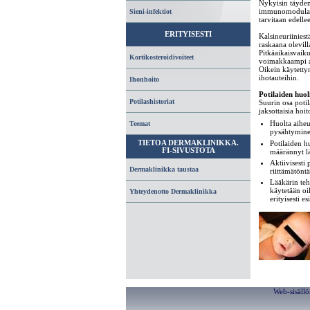
Nykyisin täyden
immunomodulaatt
Sieni-infektiot
tarvitaan edellee
ERITYISESTI
Kalsineuriiniestä
raskaana olevilla
Pitkäaikaisvaiku
Kortikosteroidivoiteet
voimakkaampi an
Oikein käytettyn
ihotauteihin.
Ihonhoito
Potilaiden huoli
Potilashistoriat
Suurin osa potil
jaksottaisia ho
Huolta aiheu
Teemat
pysähtymine
Potilaiden h
TIETOA DERMAKLINIKKA.
FI-SIVUSTOTA
määrännyt lä
Aktiivisesti 
Dermaklinikka taustaa
riittämätöntä
Lääkärin teht
käytetään oi
Yhteydenotto Dermaklinikka
erityisesti 
Web-sisällö