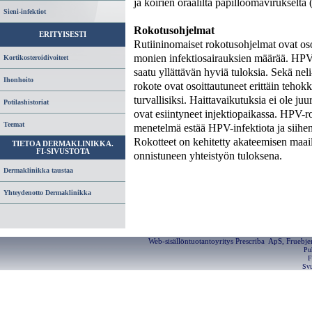
ja koirien oraalilta papilloomavirukselt
Sieni-infektiot
Rokotusohjelmat
ERITYISESTI
Rutiininomaiset rokotusohjelmat ovat os
monien infektiosairauksien määrää. HPV
Kortikosteroidivoiteet
saatu yllättävän hyviä tuloksia. Sekä neli
Ihonhoito
rokote ovat osoittautuneet erittäin tehok
turvallisiksi. Haittavaikutuksia ei ole juu
Potilashistoriat
ovat esiintyneet injektiopaikassa. HPV-ro
Teemat
menetelmä estää HPV-infektiota ja siihen 
Rokotteet on kehitetty akateemisen maail
TIETOA DERMAKLINIKKA.
FI-SIVUSTOTA
onnistuneen yhteistyön tuloksena.
Dermaklinikka taustaa
Yhteydenotto Dermaklinikka
Web-sisällöntuotantoyritys Prescriba ApS, Fruebj
Pu
F
Svu