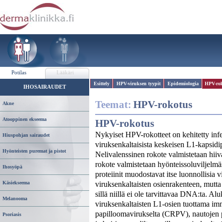
Potilas
Lääkäri
Esittely
HPV-viruksen tyypit
Epidemiologia
HPV-ro
IHOSAIRAUDET
Teemat:
HPV-rokotus
Akne
Atooppinen ekseema
HPV-rokotus
Nykyiset HPV-rokotteet on kehitetty infe
Hiuspohjan sairaudet
viruksenkaltaisista keskeisen L1-kapsidip
Hyönteisten puremat ja pistot
Nelivalenssinen rokote valmistetaan hiiv
rokote valmistetaan hyönteissoluviljelm
Ihosyöpä
proteiinit muodostavat itse luonnollisia 
viruksenkaltaisten osienrakenteen, mutta 
Käsiekseema
sillä niillä ei ole tarvittavaa DNA:ta. Alu
Melanooma
viruksenkaltaisten L1-osien tuottama immu
papilloomavirukselta (CRPV), nautojen 
Psoriasis