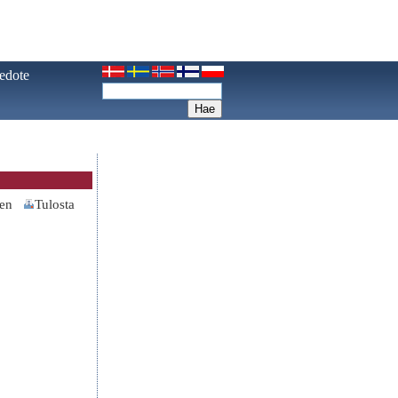
iedote
nen
Tulosta