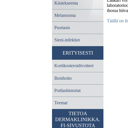
Lääkäri voi
Käsiekseema
laboratorio
ihossa hiiva
Melanooma
Täällä on li
Psoriasis
Sieni-infektiot
ERITYISESTI
Kortikosteroidivoiteet
Ihonhoito
Potilashistoriat
Teemat
TIETOA
DERMAKLINIKKA.
FI-SIVUSTOTA