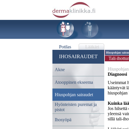
Potilas
Lääkäri
Hiuspohjan saira
IHOSAIRAUDET
Tali-ihott
Hiuspohjan 
Akne
Diagnoosi
Atooppinen ekseema
Useimmat ha
kääntyvät lä
hiuspohjan 
Hiuspohjan sairaudet
Kuinka lää
Hyönteisten puremat ja
Jos hilsettä
pistot
yleensä vai
sillä tali-i
Ihosyöpä