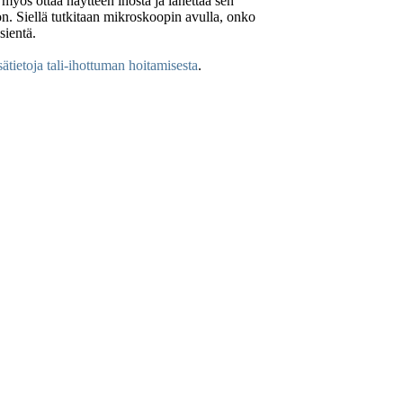
 myös ottaa näytteen ihosta ja lähettää sen
on. Siellä tutkitaan mikroskoopin avulla, onko
sientä.
sätietoja tali-ihottuman hoitamisesta
.