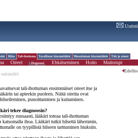
Uutist
udet
Hilse
Tali-ihottuma
Tavallinen hiustenlähtö
Muunlainen hiustenlähtö
Täit ja sienet
uma
Oireet
Ehkäiseminen
Hoito
Maitorupi
Diagnoosi
Edelli
sairaudet:
vaitsevat tali-ihottuman ensimmäiset oireet itse ja
äkärin tai apteekin puoleen. Näitä oireita ovat
hilseileminen, punoittaminen ja kutiaminen.
käri tekee diagnoosin?
 esiintyy runsaasti, lääkäri toteaa tali-ihottuman
n katsomalla ihoa. Lääkäri tutkii hilsettä lähemmin,
hottumalle on tyypillistä hilseen tarttuminen hiuksiin.