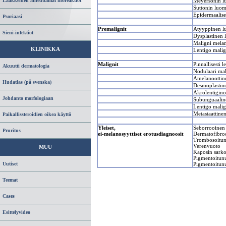
Meyersonin l
Lääkkeiden aiheuttamat ihoreaktiot
Suttonin luom
Epidermaalise
Psoriaasi
Premalignit
Atyyppinen l
Sieni-infektiot
Dysplastinen 
Maligni melan
KLINIKKA
Lentigo mali
Malignit
Pinnallisesti
Akuutti dermatologia
Nodulaari ma
Amelanoottin
Hudatlas (på svenska)
Desmoplastin
Akrolentigin
Johdanto morfologiaan
Subunguaali
Lentigo mal
Metastaattin
Paikallissteroidien oikea käyttö
Yleiset,
Seborrooinen 
Pruritus
ei-melanosyyttiset erotusdiagnoosit
Dermatofibr
Trombosoitunu
Verenvuoto
MUU
Kaposin sark
Pigmentoitun
Pigmentoitunu
Uutiset
Teemat
Cases
Esittelyvideo