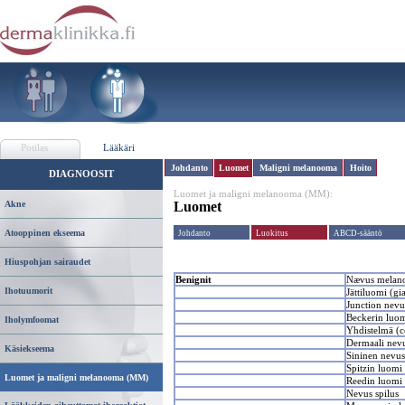
Potilas
Lääkäri
Johdanto
Luomet
Maligni melanooma
Hoito
DIAGNOOSIT
Luomet ja maligni melanooma (MM):
Akne
Luomet
Atooppinen ekseema
Johdanto
Luokitus
ABCD-sääntö
Hiuspohjan sairaudet
Benignit
Nævus melano
Ihotuumorit
Jättiluomi (gi
Junction nevu
Beckerin luo
Iholymfoomat
Yhdistelmä (
Dermaali nev
Käsiekseema
Sininen nevus
Spitzin luomi
Luomet ja maligni melanooma (MM)
Reedin luomi
Nevus spilus