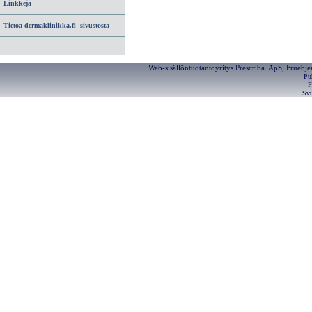
Linkkejä
Tietoa dermaklinikka.fi -sivustosta
Web-sisällöntuotantoyritys Prescriba ApS, Fruebj
Pu
F
Svu