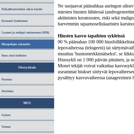
Ne suojaavat päänahkaa auringon ultraviole
Paikallissteroidien oikea käyttö
miesten hiusten lähtiessä (androgeneetti
aktiinisten keratoosien, riski sekä malig
Kutaanit lymfoomat
harvemmin squamosellulaaristen karsinoo
Luomet ja maligni melanooma (MM)
Hiusten kasvu tapahtuu sykleissä
90 % päänahan 100 000 hiusfollikkelista
Hiuspohjan sairaudet
lepovaiheessa (telogeeni) tai siirtymäva
muuttuu
'
huutomerkkimäiseksi
'
, se liik
Ihon sieni-infektiot
Hiussykli on 1 000 päivän pituinen, ja n
Monet tekijät voivat vaikuttaa kasvusykli
Oiretyökalu
useammat hiukset siirtyvät lepovaiheesee
pysähtyy kasvuvaiheessa (anageeninen h
Pruritus
Hudatlas
MUU
Uutiset
Teemat