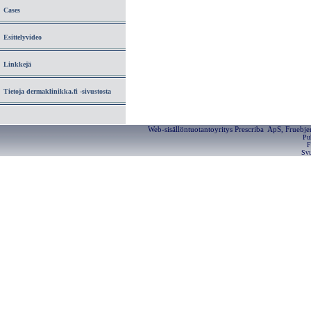
Cases
Esittelyvideo
Linkkejä
Tietoja dermaklinikka.fi -sivustosta
Web-sisällöntuotantoyritys Prescriba ApS, Fruebj
Pu
F
Svu