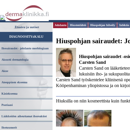
Johdanto
Hiustenlähtö
Hiuspohjan hilseily
Infektio
Etusivu ja uutiset
DIAGNOOSITYöKALU
Hiuspohjan sairaudet: J
Ihosairaudet - johdanto morfologiaan
Hiuspohjan sairaudet -osi
Akuutti dermatologia
Carsten Sand
Carsten Sand on lääketieteen 
Akne
lukuisiin iho- ja sukupuolita
Carsten Sand työskentelee kliinisenä ope
Atooppinen ekseema
Kööpenhaminan yliopistossa ja on kirjoitta
Käsiekseema
Hiuksilla on niin kosmeettista kuin funkt
Psoriaasi
Lääkkeiden aiheuttamat ihoreaktiot
Ihotuumorit