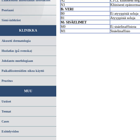
Lääkkeiden aiheuttamat ihoreaktiot
N2
CTCL kliinisesti nega
N3
Kliinisesti epänorma
B:
VERI
Psoriaasi
B0
Ei atyyppisiä soluja
B1
Atyyppisiä soluja
Sieni-infektiot
M:
SISÄELIMET
M0
Ei sisäelinaffisiota
KLINIKKA
M1
Sisäelinaffisio
Akuutti dermatologia
Hudatlas (på svenska)
Johdanto morfologiaan
Paikallissteroidien oikea käyttö
Pruritus
MUU
Uutiset
Teemat
Cases
Esittelyvideo