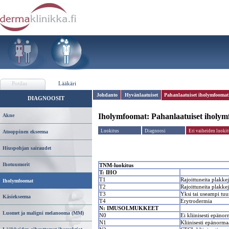
Potilas
Lääkäri
Johdanto
Hyvänlaatuiset
Pahanlaatuiset iholymfoomat
DIAGNOOSIT
Iholymfoomat:
Pahanlaatuiset iholy
Akne
Luokitus
Diagnoosi
Eri vaiheiden luoki
Atooppinen ekseema
Hiuspohjan sairaudet
Ihotuumorit
TNM-luokitus
T:
IHO
T1
Rajoittuneita plakkej
Iholymfoomat
T2
Rajoittuneita plakkej
T3
Yksi tai useampi tu
Käsiekseema
T4
Erytrodermia
N:
IMUSOLMUKKEET
Luomet ja maligni melanooma (MM)
N0
Ei kliinisesti epäno
N1
Kliinisesti epänorm