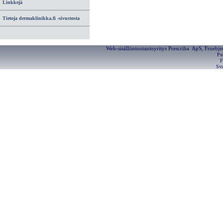
Linkkejä
Tietoja dermaklinikka.fi -sivustosta
Web-sisällöntuotantoyritys Prescriba ApS, Fruebj
Pu
F
Svu