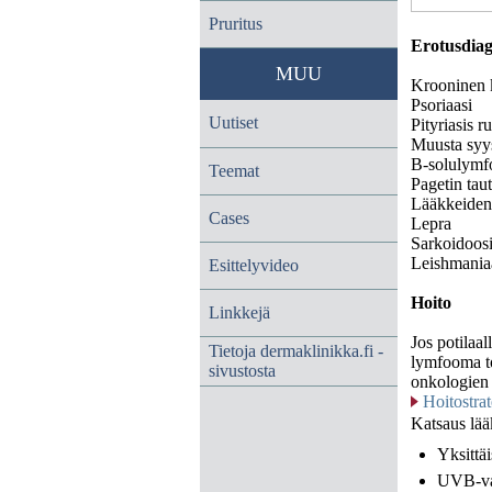
Pruritus
Erotusdiag
MUU
Krooninen k
Psoriaasi
Uutiset
Pityriasis ru
Muusta syys
B-solulym
Teemat
Pagetin taut
Lääkkeiden
Cases
Lepra
Sarkoidoos
Leishmania
Esittelyvideo
Hoito
Linkkejä
Jos potilaal
Tietoja dermaklinikka.fi -
lymfooma to
sivustosta
onkologien 
Hoitostrat
Katsaus lää
Yksittäi
UVB-v