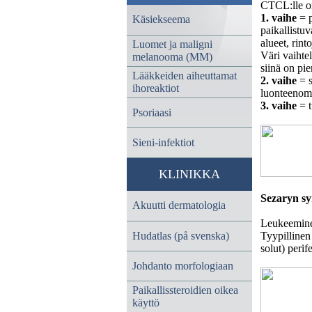
CTCL:lle on 
1. vaihe
= p
Käsiekseema
paikallistuv
alueet, rint
Luomet ja maligni
Väri vaihte
melanooma (MM)
siinä on pie
Lääkkeiden aiheuttamat
2. vaihe
= s
ihoreaktiot
luonteenoma
3. vaihe
= t
Psoriaasi
Sieni-infektiot
KLINIKKA
Sezaryn s
Akuutti dermatologia
Leukeeminen
Hudatlas (på svenska)
Tyypillinen
solut) perif
Johdanto morfologiaan
Paikallissteroidien oikea
käyttö