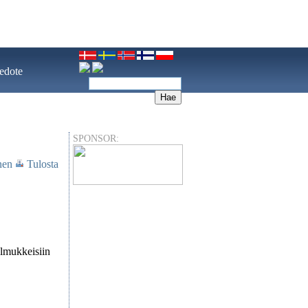
iedote
SPONSOR:
nen
Tulosta
olmukkeisiin