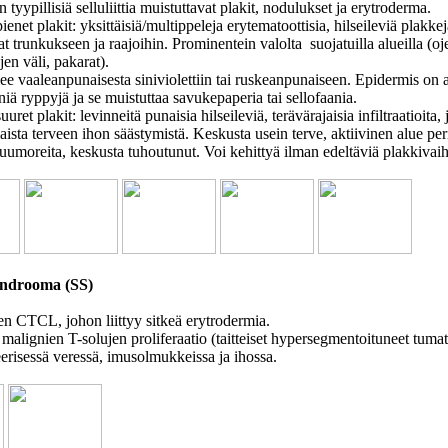
tyypillisiä selluliittia muistuttavat plakit, nodulukset ja erytroderma.
ienet plakit: yksittäisiä/multippeleja erytematoottisia, hilseileviä plakkej
at trunkukseen ja raajoihin. Prominentein valolta suojatuilla alueilla (oj
ojen väli, pakarat).
lee vaaleanpunaisesta siniviolettiin tai ruskeanpunaiseen. Epidermis on a
niä ryppyjä ja se muistuttaa savukepaperia tai sellofaania.
uuret plakit: levinneitä punaisia hilseileviä, terävärajaisia infiltraatioita, 
ista terveen ihon säästymistä. Keskusta usein terve, aktiivinen alue peri
uumoreita, keskusta tuhoutunut. Voi kehittyä ilman edeltäviä plakkivaih
yndrooma (SS)
 CTCL, johon liittyy sitkeä erytrodermia.
 malignien T-solujen proliferaatio (taitteiset hypersegmentoituneet tuma
eerisessä veressä, imusolmukkeissa ja ihossa.