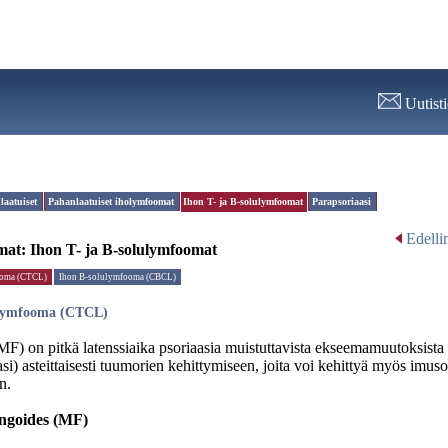
Uutist
aatuiset
Pahanlaatuiset iholymfoomat
Ihon T- ja B-solulymfoomat
Parapsoriaasi
Edelli
mat:
Ihon T- ja B-solulymfoomat
ooma (CTCL)
Ihon B-solulymfooma (CBCL)
ulymfooma (CTCL)
F) on pitkä latenssiaika psoriaasia muistuttavista ekseemamuutoksista
asi) asteittaisesti tuumorien kehittymiseen, joita voi kehittyä myös imus
n.
ngoides (MF)