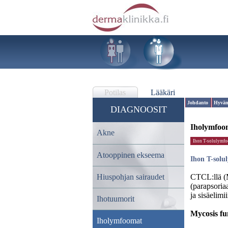
Potilas
Lääkäri
Johdanto
Hyvänl
DIAGNOOSIT
Iholymfoo
Akne
Ihon T-solulymf
Atooppinen ekseema
Ihon T-sol
Hiuspohjan sairaudet
CTCL:llä (M
(parapsoria
ja sisäelimii
Ihotuumorit
Mycosis fu
Iholymfoomat