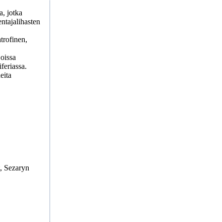
a, jotka
entajalihasten
trofinen,
joissa
feriassa.
eita
t, Sezaryn