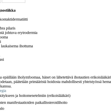
nostiikka
ontaktidermatiitti
bra pilaris
tä johtuva erytrodermia
fooma
i
 laukaisema ihottuma
i
asi
la epäillään iholymfoomaa, hänet on lähetettävä ihotautien erikoislääkäri
detaan, päätetään primääristä hoidosta mahdollisesti yhteistyössä hema
kanssa.
egia
kitykseen ja hoitomenetelmiin (erikoislääkäri)
sten manifestaatioiden paikallissteroidihoito
alo