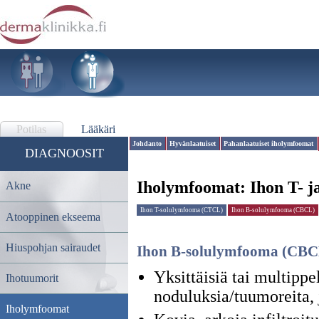
Potilas
Lääkäri
Johdanto
Hyvänlaatuiset
Pahanlaatuiset iholymfoomat
DIAGNOOSIT
Iholymfoomat:
Ihon T- j
Akne
Ihon T-solulymfooma (CTCL)
Ihon B-solulymfooma (CBCL)
Atooppinen ekseema
Hiuspohjan sairaudet
Ihon B-solulymfooma (CBC
Yksittäisiä tai multippe
Ihotuumorit
noduluksia/tuumoreita, 
Iholymfoomat