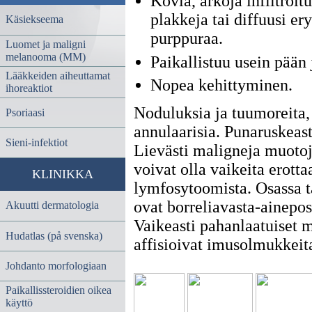
Kovia, arkoja infiltroit
plakkeja tai diffuusi er
Käsiekseema
purppuraa.
Luomet ja maligni
melanooma (MM)
Paikallistuu usein pään 
Lääkkeiden aiheuttamat
Nopea kehittyminen.
ihoreaktiot
Noduluksia ja tuumoreita, 
Psoriaasi
annulaarisia. Punaruskeasta
Sieni-infektiot
Lievästi maligneja muotoja
voivat olla vaikeita erotta
KLINIKKA
lymfosytoomista. Osassa 
ovat borreliavasta-aineposi
Akuutti dermatologia
Vaikeasti pahanlaatuiset m
Hudatlas (på svenska)
affisioivat imusolmukkeit
Johdanto morfologiaan
Paikallissteroidien oikea
käyttö