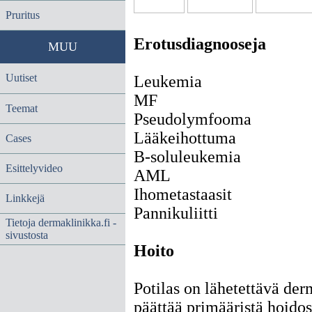
Pruritus
Erotusdiagnooseja
MUU
Uutiset
Leukemia
MF
Teemat
Pseudolymfooma
Lääkeihottuma
Cases
B-soluleukemia
Esittelyvideo
AML
Ihometastaasit
Linkkejä
Pannikuliitti
Tietoja dermaklinikka.fi -
sivustosta
Hoito
Potilas on lähetettävä der
päättää primääristä hoidos