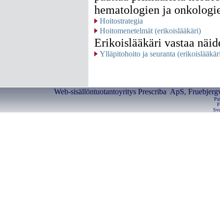
hematologien ja onkologie
Hoitostrategia
Hoitomenetelmät (erikoislääkäri)
Erikoislääkäri vastaa näid
Ylläpitohoito ja seuranta (erikoislääkär
Web-sisällöntuotantoyritys Prescriba ApS, Fruebjerg
Pu
F
Svu