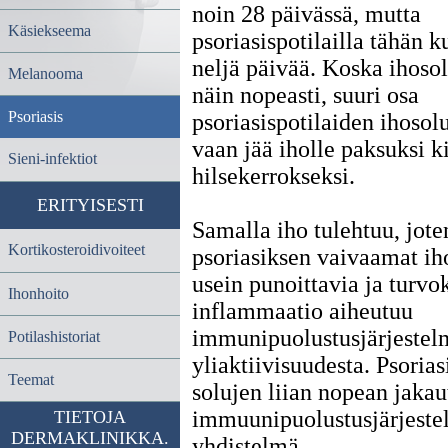
noin 28 päivässä, mutta
Käsiekseema
psoriasispotilailla tähän k
neljä päivää. Koska ihosol
Melanooma
näin nopeasti, suuri osa
Psoriasis
psoriasispotilaiden ihosol
vaan jää iholle paksuksi ki
Sieni-infektiot
hilsekerrokseksi.
ERITYISESTI
Samalla iho tulehtuu, jote
Kortikosteroidivoiteet
psoriasiksen vaivaamat ih
usein punoittavia ja turvo
Ihonhoito
inflammaatio aiheutuu
immunipuolustusjärjestel
Potilashistoriat
yliaktiivisuudesta. Psorias
Teemat
solujen liian nopean jaka
immuunipuolustusjärjest
TIETOJA
DERMAKLINIKKA.
yhdistelmä.