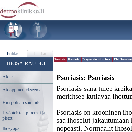
Potilas
Lääkäri
Psoriasis
Psoriasis
Diagnoosin tekeminen
Ehkäisemine
IHOSAIRAUDET
Psoriasis:
Psoriasis
Akne
Psoriasis-sana tulee kreika
Atooppinen ekseema
merkitsee kutiavaa ihottu
Hiuspohjan sairaudet
Psoriasis on krooninen iho
Hyönteisten puremat ja
pistot
saa ihosolut jakautumaan 
nopeasti. Normaalit ihosol
Ihosyöpä