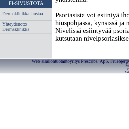
FI-SIVUSTOTA
Dermaklinikka taustaa
Psoriasista voi esiintyä ih
hiuspohjassa, kynsissä ja n
Yhteydenotto
Dermaklinikka
Nivelissä esiintyvää psoria
kutsutaan nivelpsoriasikse
Web-sisällöntuotantoyritys Prescriba ApS, Fruebjerg
Pu
F
Svu