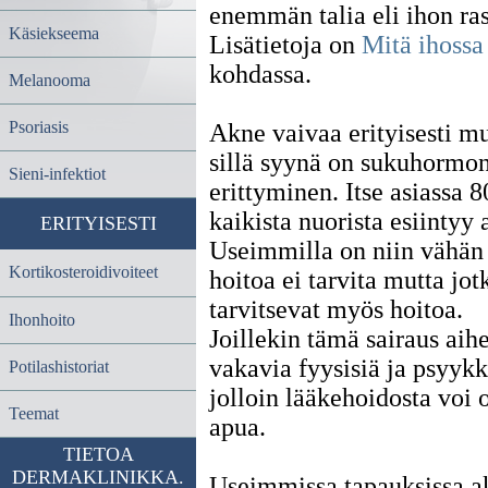
enemmän talia eli ihon ra
Käsiekseema
Lisätietoja on
Mitä ihossa
kohdassa.
Melanooma
Psoriasis
Akne vaivaa erityisesti mu
sillä syynä on sukuhormo
Sieni-infektiot
erittyminen. Itse asiassa 8
kaikista nuorista esiintyy 
ERITYISESTI
Useimmilla on niin vähän f
Kortikosteroidivoiteet
hoitoa ei tarvita mutta jot
tarvitsevat myös hoitoa.
Ihonhoito
Joillekin tämä sairaus aih
vakavia fyysisiä ja psyykki
Potilashistoriat
jolloin lääkehoidosta voi 
Teemat
apua.
TIETOA
DERMAKLINIKKA.
Useimmissa tapauksissa a