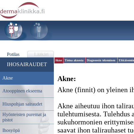
Potilas
Lääkäri
Akne
Tietoa aknesta
Diagnoosin tekeminen
Ehkäisemi
IHOSAIRAUDET
Akne:
Akne
Akne (finnit) on yleinen ih
Atooppinen ekseema
Hiuspohjan sairaudet
Akne aiheutuu ihon talira
tulehtumisesta. Tulehdus 
Hyönteisten puremat ja
pistot
sukuhormonien erittymisest
saavat ihon talirauhaset t
Ihosyöpä