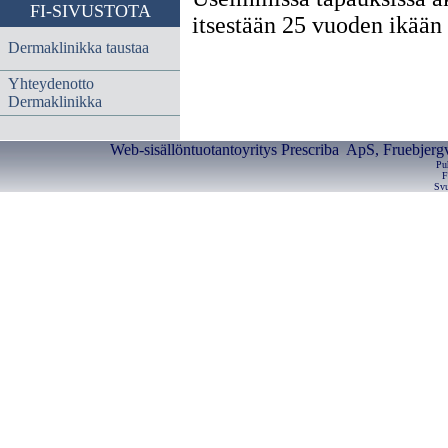
FI-SIVUSTOTA
itsestään 25 vuoden ikään
Dermaklinikka taustaa
Yhteydenotto
Dermaklinikka
Web-sisällöntuotantoyritys Prescriba ApS, Fruebjerg
Pu
F
Svu