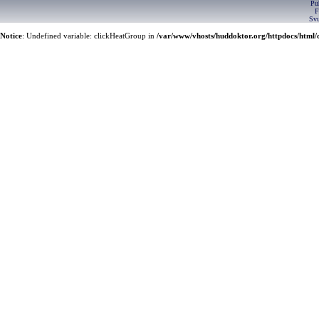
Pu
F
Svu
Notice
: Undefined variable: clickHeatGroup in
/var/www/vhosts/huddoktor.org/httpdocs/html/