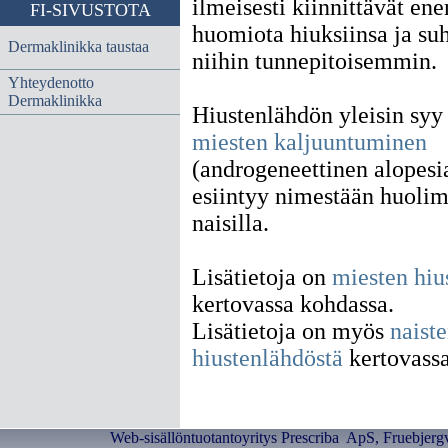
ilmeisesti kiinnittävät e
FI-SIVUSTOTA
huomiota hiuksiinsa ja su
Dermaklinikka taustaa
niihin tunnepitoisemmin.
Yhteydenotto
Dermaklinikka
Hiustenlähdön yleisin sy
miesten kaljuuntuminen
(androgeneettinen alopesia
esiintyy nimestään huoli
naisilla.
Lisätietoja on
miesten hiu
kertovassa kohdassa.
Lisätietoja on myös
naist
hiustenlähdöstä
kertovassa
Web-sisällöntuotantoyritys Prescriba ApS, Fruebjerg