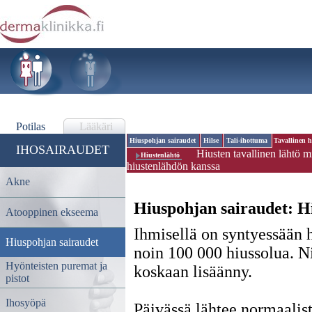
Potilas
Lääkäri
Hiuspohjan sairaudet
Hilse
Tali-ihottuma
Tavallinen h
IHOSAIRAUDET
Hiusten tavallinen lähtö m
Hiustenlähtö
hiustenlähdön kanssa
Akne
Hiuspohjan sairaudet:
Hi
Atooppinen ekseema
Ihmisellä on syntyessään 
Hiuspohjan sairaudet
noin 100 000 hiussolua. N
Hyönteisten puremat ja
koskaan lisäänny.
pistot
Ihosyöpä
Päivässä lähtee normaalis