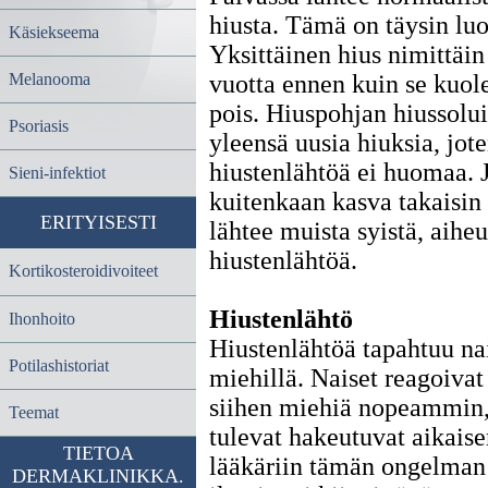
hiusta. Tämä on täysin luo
Käsiekseema
Yksittäinen hius nimittäin 
Melanooma
vuotta ennen kuin se kuol
pois. Hiuspohjan hiussolu
Psoriasis
yleensä uusia hiuksia, jot
hiustenlähtöä ei huomaa. J
Sieni-infektiot
kuitenkaan kasva takaisin 
ERITYISESTI
lähtee muista syistä, aihe
hiustenlähtöä.
Kortikosteroidivoiteet
Hiustenlähtö
Ihonhoito
Hiustenlähtöä tapahtuu nai
Potilashistoriat
miehillä. Naiset reagoivat
siihen miehiä nopeammin,
Teemat
tulevat hakeutuvat aikai
TIETOA
lääkäriin tämän ongelman 
DERMAKLINIKKA.