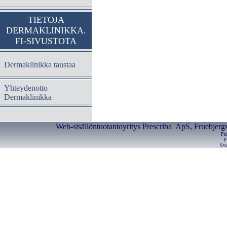
TIETOJA
DERMAKLINIKKA.
FI-SIVUSTOTA
Dermaklinikka taustaa
Yhteydenotto
Dermaklinikka
Web-sisällöntuotantoyritys Prescriba ApS, Fruebjerg
Pu
F
Svu