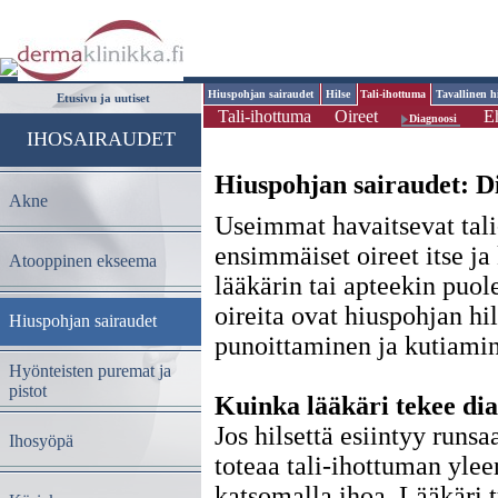
Hiuspohjan sairaudet
Hilse
Tali-ihottuma
Tavallinen h
Etusivu ja uutiset
Tali-ihottuma
Oireet
E
Diagnoosi
IHOSAIRAUDET
Hiuspohjan sairaudet: D
Akne
Useimmat havaitsevat tal
ensimmäiset oireet itse ja
Atooppinen ekseema
lääkärin tai apteekin puol
oireita ovat hiuspohjan hi
Hiuspohjan sairaudet
punoittaminen ja kutiami
Hyönteisten puremat ja
pistot
Kuinka lääkäri tekee di
Jos hilsettä esiintyy runsaa
Ihosyöpä
toteaa tali-ihottuman ylee
katsomalla ihoa. Lääkäri tu