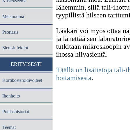
Käsiekseema
lähemmin, sillä tali-ihott
tyypillistä hilseen tarttum
Melanooma
Lääkäri voi myös ottaa nä
Psoriasis
ja lähettää sen laboratorio
tutkitaan mikroskoopin av
Sieni-infektiot
ihossa hiivasientä.
ERITYISESTI
Täällä on lisätietoja tali-
hoitamisesta
.
Kortikosteroidivoiteet
Ihonhoito
Potilashistoriat
Teemat