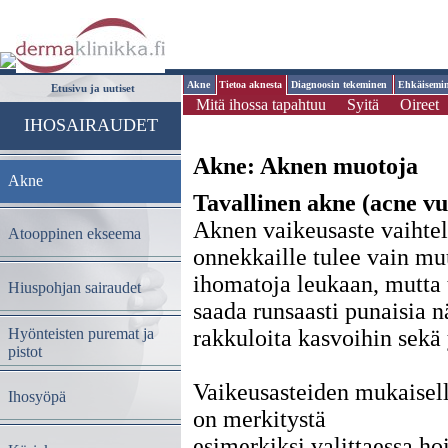
Akne
Tietoa aknesta
Diagnoosin tekeminen
Ehkäisemi
Etusivu ja uutiset
Mitä ihossa tapahtuu
Syitä
Oireet
IHOSAIRAUDET
Akne: Aknen muotoja
Akne
Tavallinen akne (acne vu
Aknen vaikeusaste vaihtel
Atooppinen ekseema
onnekkaille tulee vain m
ihomatoja leukaan, mutta 
Hiuspohjan sairaudet
saada runsaasti punaisia n
Hyönteisten puremat ja
rakkuloita kasvoihin sekä 
pistot
Vaikeusasteiden mukaisell
Ihosyöpä
on merkitystä
esimerkiksi valittaessa ho