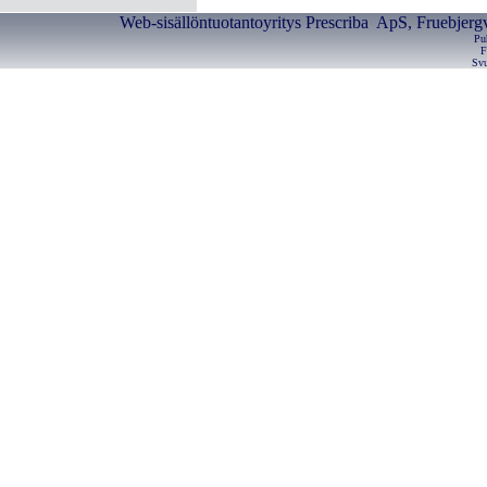
Web-sisällöntuotantoyritys Prescriba ApS, Fruebjerg
Pu
F
Svu