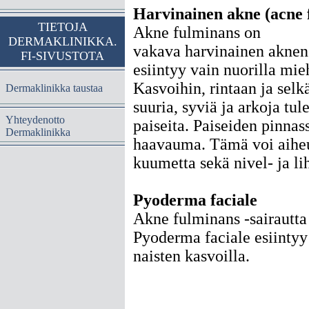
Harvinainen akne (acne 
TIETOJA
Akne fulminans on
DERMAKLINIKKA.
vakava harvinainen aknen
FI-SIVUSTOTA
esiintyy vain nuorilla mieh
Kasvoihin, rintaan ja selk
Dermaklinikka taustaa
suuria, syviä ja arkoja tul
Yhteydenotto
paiseita. Paiseiden pinnas
Dermaklinikka
haavauma. Tämä voi aihe
kuumetta sekä nivel- ja li
Pyoderma faciale
Akne fulminans -sairautta
Pyoderma faciale esiintyy
naisten kasvoilla.