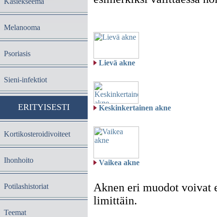
Käsiekseema
Melanooma
Psoriasis
Lievä akne
Sieni-infektiot
ERITYISESTI
Keskinkertainen akne
Kortikosteroidivoiteet
Ihonhoito
Vaikea akne
Aknen eri muodot voivat e
Potilashistoriat
limittäin.
Teemat