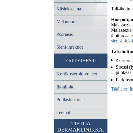
Käsiekseema
Tali-ihottum
Hiuspohjan
Melanooma
Malassezia f
Malassezia-s
Psoriasis
ihottumaa e
sieni-infekt
Sieni-infektiot
Tali-ihottu
ERITYISESTI
Rasvainen i
Stressi (
puhkeaa 
Kortikosteroidivoiteet
Parkinson
Ihonhoito
Täällä on li
Potilashistoriat
Teemat
TIETOA
DERMAKLINIKKA.