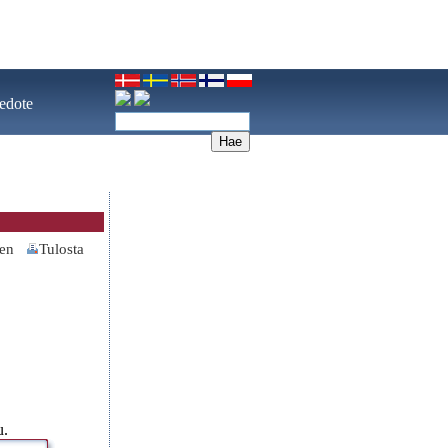
iedote
nen
Tulosta
u.