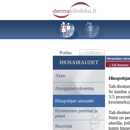
Potilas
Lääkäri
Hiuspohjan saira
IHOSAIRAUDET
Tali-ihottuma
Akne
Hiuspohjan
Tali-ihottu
Atooppinen ekseema
Se kuuluu y
3-5 prosenti
Hiuspohjan sairaudet
krooniseksi,
Hyönteisten puremat ja
Tali-ihottu
pistot
Nimi on perä
alueilla, jo
Ihosyöpä
kuten hiusp