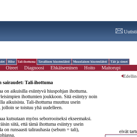
Uutist
udet
Hilse
Tali-ihottuma
Tavallinen hiustenlähtö
Muunlainen hiustenlähtö
Täit ja sienet
Oireet
Diagnoosi
Ehkäiseminen
Hoito
Maitorupi
Edelli
 sairaudet:
Tali-ihottuma
ma on aikuisilla esiintyvä hiuspohjan ihottuma.
leisimpien ihottumien joukkoon. Sitä esiintyy noin
lla aikuisista. Tali-ihottuma muuttuu usein
 jolloin se toistuu yhä uudelleen.
maa kutsutaan myöss seborrooiseksi ekseemaksi.
isin siitä, että tämä ihottuma esiintyy usein
illa on runsaasti talirauhasia (sebum = tali),
eivät tart
ohjassa.