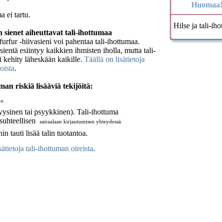
Huomaa
a ei tartu.
Hilse ja tali-i
 sienet aiheuttavat tali-ihottumaa
urfur -hiivasieni voi pahentaa tali-ihottumaa.
ientä esiintyy kaikkien ihmisten iholla, mutta tali-
i kehity läheskään kaikille.
Täällä on lisätietoja
ioista
.
man riskiä lisääviä tekijöitä:
ho.
fyysinen tai psyykkinen). Tali-ihottuma
suhteellisen
sairaalaan kirjautumisen yhteydessä.
in tauti lisää talin tuotantoa.
sätietoja tali-ihottuman oireista
.