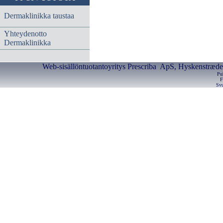
Dermaklinikka taustaa
Yhteydenotto
Dermaklinikka
Web-sisällöntuotantoyritys Prescriba ApS, Hyskenstræde 
Pu
F
Svu