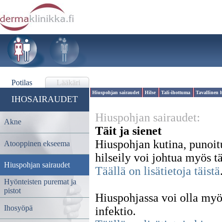
Potilas
Lääkäri
Hiuspohjan sairaudet
Hilse
Tali-ihottuma
Tavallinen 
IHOSAIRAUDET
Hiuspohjan sairaudet:
Akne
Täit ja sienet
Hiuspohjan kutina, punoitu
Atooppinen ekseema
hilseily voi johtua myös t
Hiuspohjan sairaudet
Täällä on lisätietoja täistä
Hyönteisten puremat ja
pistot
Hiuspohjassa voi olla myö
Ihosyöpä
infektio.