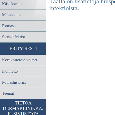
Täällä on lisätietoja hiusp
Käsiekseema
infektioista
.
Melanooma
Psoriasis
Sieni-infektiot
ERITYISESTI
Kortikosteroidivoiteet
Ihonhoito
Potilashistoriat
Teemat
TIETOA
DERMAKLINIKKA.
FI-SIVUSTOTA