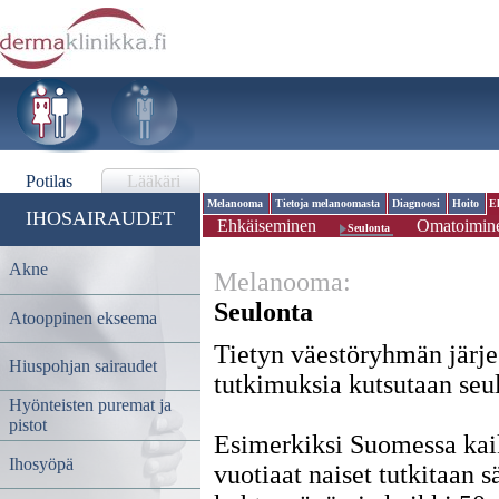
Potilas
Lääkäri
Melanooma
Tietoja melanoomasta
Diagnoosi
Hoito
E
IHOSAIRAUDET
Ehkäiseminen
Omatoimine
Seulonta
Akne
Melanooma:
Seulonta
Atooppinen ekseema
Tietyn väestöryhmän järje
Hiuspohjan sairaudet
tutkimuksia kutsutaan seu
Hyönteisten puremat ja
pistot
Esimerkiksi Suomessa kai
Ihosyöpä
vuotiaat naiset tutkitaan s