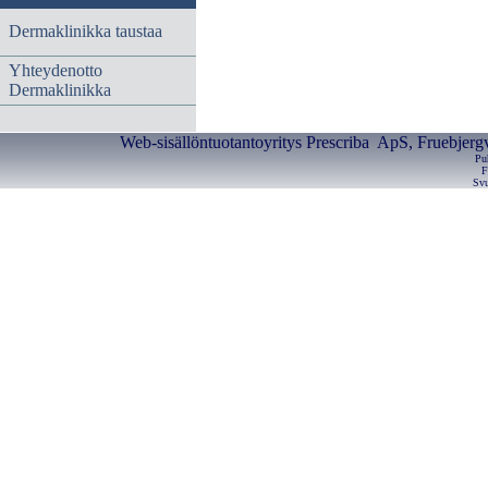
Dermaklinikka taustaa
Yhteydenotto
Dermaklinikka
Web-sisällöntuotantoyritys Prescriba ApS, Fruebjerg
Pu
F
Svu