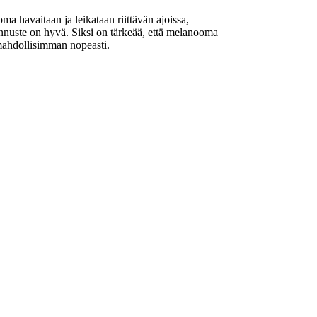
ma havaitaan ja leikataan riittävän ajoissa,
nuste on hyvä. Siksi on tärkeää, että melanooma
mahdollisimman nopeasti.