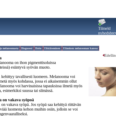
Tilmeld
nyhedsbre
oja melanoomasta
Diagnoosi
Hoito
Ehkäiseminen
Eläminen melanooman kanssa
Edelli
a
lanooma on ihon pigmenttisoluissa
eissä) esiintyvä syövän muoto.
kehittyy tavallisesti luomeen. Melanooma voi
lmetä myös kohdassa, jossa ei aikaisemmin ollut
anooma voi harvinaisissa tapauksissa ilmetä myös
, esimerkiksi suussa tai silmässä.
 on vakava syöpoä
n vakava syöpä. Jos syöpä saa kehittyä riittävän
eviää luomesta kehon muihin osiin, jolloin se voi
genvaaralliseksi.