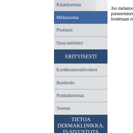
Käsiekseema
Jos melanoo
paranemisen
Melanooma
hoidetaan 
Psoriasis
Sieni-infektiot
ERITYISESTI
Kortikosteroidivoiteet
Ihonhoito
Potilashistoriat
Teemat
TIETOA
DERMAKLINIKKA.
FI-SIVUSTOTA