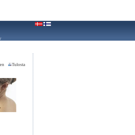
v
nen
Tulosta