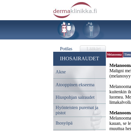
Potilas
Lääkäri
Melanooma
Tiet
IHOSAIRAUDET
Melanoom
Maligni me
Akne
(melanosyyt
Atooppinen ekseema
Melanooma 
kuitenkin i
luomea. Mel
Hiuspohjan sairaudet
limakalvolla
Hyönteisten puremat ja
pistot
Melanooma
Melanooma o
Ihosyöpä
kauan, se l
muuttua hen