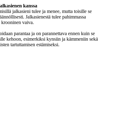
alkasienen kanssa
misillä jalkasieni tulee ja menee, mutta toisille se
äännöllisesti. Jalkasienestä tulee pahimmassa
 krooninen vaiva.
voidaan parantaa ja on parannettava ennen kuin se
lle kehoon, esimerkiksi kynsiin ja kämmeniin sekä
isten tartuttamisen estämiseksi.