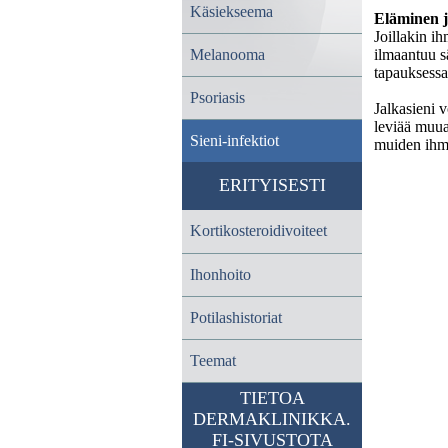
Käsiekseema
Eläminen j
Joillakin ih
ilmaantuu s
Melanooma
tapauksessa
Psoriasis
Jalkasieni 
leviää muua
Sieni-infektiot
muiden ihm
ERITYISESTI
Kortikosteroidivoiteet
Ihonhoito
Potilashistoriat
Teemat
TIETOA
DERMAKLINIKKA.
FI-SIVUSTOTA