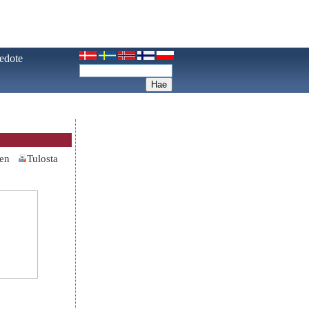
iedote
nen
Tulosta