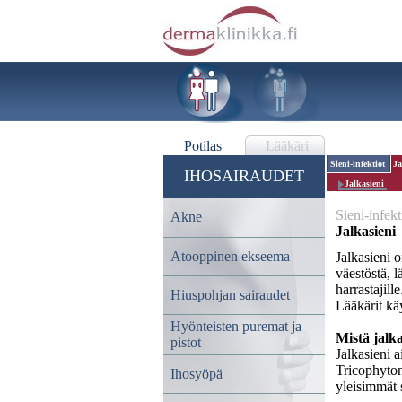
Potilas
Lääkäri
Sieni-infektiot
Ja
IHOSAIRAUDET
Jalkasieni
Sieni-infekt
Akne
Jalkasieni
Atooppinen ekseema
Jalkasieni o
väestöstä, l
harrastajill
Hiuspohjan sairaudet
Lääkärit käy
Hyönteisten puremat ja
Mistä jalk
pistot
Jalkasieni a
Tricophyton
Ihosyöpä
yleisimmät s