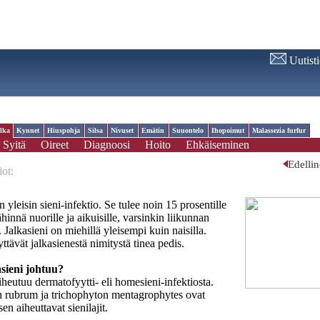
Uutist
lka
Kynnet
Hiuspohja
Silsa
Nivuset
Emätin
Suuontelo
Ihopoimut
Malassezia furfur
Syitä
Oireet
Diagnoosi
Hoito
Ehkäiseminen
Edelli
iot:
n yleisin sieni-infektio. Se tulee noin 15 prosentille
ähinnä nuorille ja aikuisille, varsinkin liikunnan
e. Jalkasieni on miehillä yleisempi kuin naisilla.
ttävät jalkasienestä nimitystä tinea pedis.
asieni johtuu?
iheutuu dermatofyytti- eli homesieni-infektiosta.
 rubrum ja trichophyton mentagrophytes ovat
en aiheuttavat sienilajit.