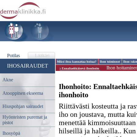
Potilas
Lääkäri
Miksi ihoa kannattaa hoitaa?
Ihon toiminnot
Ihon rake
IHOSAIRAUDET
Ihon hoitamine
Ennaltaehkäisevä ihonhoito
Akne
Ihonhoito:
Ennaltaehkäi
Atooppinen ekseema
ihonhoito
Riittävästi kosteutta ja ra
Hiuspohjan sairaudet
iho on joustava, mutta kui
Hyönteisten puremat ja
menettää kimmoisuuttaan 
pistot
hilseillä ja halkeilla.. Ku
Ihosyöpä