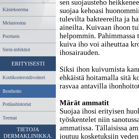
sen suojausteho heikkenee,
suojaa kehoasi huonommin
Käsiekseema
tulevilta bakteereilta ja hai
Melanooma
aineilta. Kuivaan ihoon t
helpommin. Pahimmassa t
Psoriasis
kuiva iho voi aiheuttaa kr
Sieni-infektiot
ihosairauden.
ERITYISESTI
Siksi ihon kuivumista kan
ehkäistä hoitamalla sitä ko
Kortikosteroidivoiteet
rasvaa antavilla ihonhoitot
Ihonhoito
Märät ammatit
Potilashistoriat
Suojaa ihosi erityisen huole
Teemat
työskentelet niin sanotuss
ammatissa. Tällaisissa am
TIETOJA
joutuu kosketuksiin veden,
DERMAKLINIKKA.