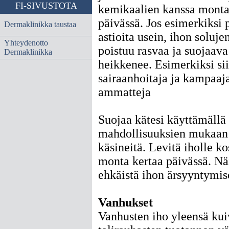
FI-SIVUSTOTA
kemikaalien kanssa monta
päivässä. Jos esimerkiksi p
Dermaklinikka taustaa
astioita usein, ihon soluje
Yhteydenotto
poistuu rasvaa ja suojaava
Dermaklinikka
heikkenee. Esimerkiksi si
sairaanhoitaja ja kampaaj
ammatteja
Suojaa kätesi käyttämällä
mahdollisuuksien mukaan 
käsineitä. Levitä iholle k
monta kertaa päivässä. Nä
ehkäistä ihon ärsyyntymis
Vanhukset
Vanhusten iho yleensä ku