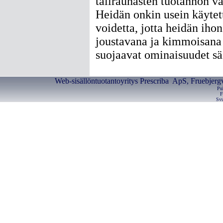
talirauhasten tuotannon v
Heidän onkin usein käytet
voidetta, jotta heidän iho
joustavana ja kimmoisana
suojaavat ominaisuudet sä
Web-sisällöntuotantoyritys Prescriba ApS, Fruebjerg
Pu
F
Svu