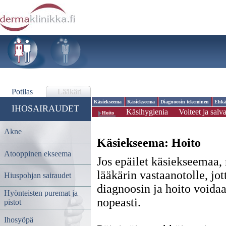
Potilas
Lääkäri
Käsiekseema
Käsiekseema
Diagnoosin tekeminen
Ehkä
IHOSAIRAUDET
Käsihygienia
Voiteet ja salva
Hoito
Akne
Käsiekseema:
Hoito
Atooppinen ekseema
Jos epäilet käsiekseemaa,
lääkärin vastaanotolle, jot
Hiuspohjan sairaudet
diagnoosin ja hoito voidaa
Hyönteisten puremat ja
nopeasti.
pistot
Ihosyöpä