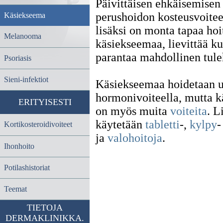
Päivittäisen ehkäisemisen 
perushoidon kosteusvoitee
Käsiekseema
lisäksi on monta tapaa hoi
Melanooma
käsiekseemaa, lievittää ku
parantaa mahdollinen tule
Psoriasis
Sieni-infektiot
Käsiekseemaa hoidetaan 
hormonivoiteella, mutta k
ERITYISESTI
on myös muita
voiteita
. L
käytetään
tabletti
-,
kylpy
-
Kortikosteroidivoiteet
ja
valohoitoja
.
Ihonhoito
Potilashistoriat
Teemat
TIETOJA
DERMAKLINIKKA.