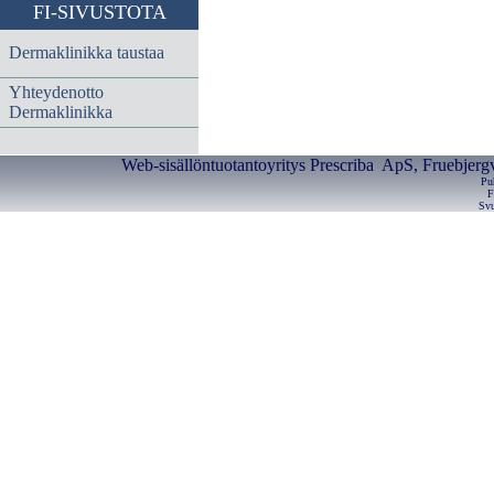
FI-SIVUSTOTA
Dermaklinikka taustaa
Yhteydenotto
Dermaklinikka
Web-sisällöntuotantoyritys Prescriba ApS, Fruebjerg
Pu
F
Svu