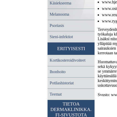
www.hjer
Käsiekseema
www.oste
Melanooma
www.reu
www.ryg
Psoriasis
Terveydenho
työkaluja k
Sieni-infektiot
Lisäksi niis
ylläpitää 
sairauksien
ERITYISESTI
kerrotaan tav
Kortikosteroidivoiteet
Huomattava 
sekä kykyyn
se ymmärret
Ihonhoito
käyttämällä
keskittymin
Potilashistoriat
uskottavuud
Teemat
Svusto: www
TIETOA
DERMAKLINIKKA.
FI-SIVUSTOTA