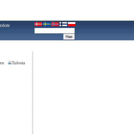
iedote
nen
Tulosta