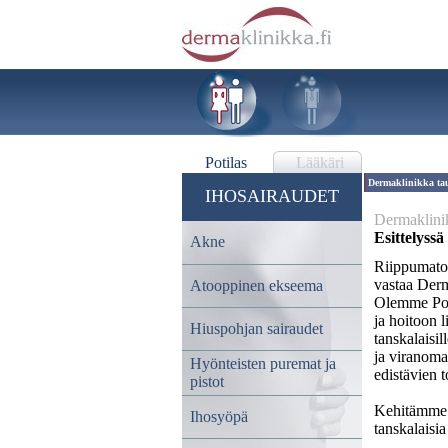
Potilas
Lääkäri
Dermaklinikka ta
IHOSAIRAUDET
Dermaklinik
Esittelyss
Akne
Riippumaton
vastaa Der
Atooppinen ekseema
Olemme Poh
ja hoitoon 
Hiuspohjan sairaudet
tanskalaisil
ja viranomai
Hyönteisten puremat ja
edistävien 
pistot
Kehitämme j
Ihosyöpä
tanskalaisia