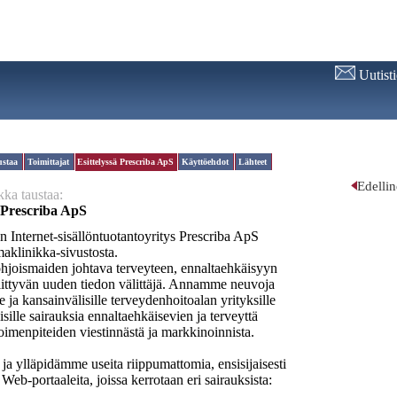
Uutist
ustaa
Toimittajat
Esittelyssä Prescriba ApS
Käyttöehdot
Lähteet
Edelli
ka taustaa:
ä Prescriba ApS
 Internet-sisällöntuotantoyritys Prescriba ApS
maklinikka-sivustosta.
joismaiden johtava terveyteen, ennaltaehkäisyyn
liittyvän uuden tiedon välittäjä. Annamme neuvoja
le ja kansainvälisille terveydenhoitoalan yrityksille
sille sairauksia ennaltaehkäisevien ja terveyttä
toimenpiteiden viestinnästä ja markkinoinnista.
a ylläpidämme useita riippumattomia, ensisijaisesti
 Web-portaaleita, joissa kerrotaan eri sairauksista: