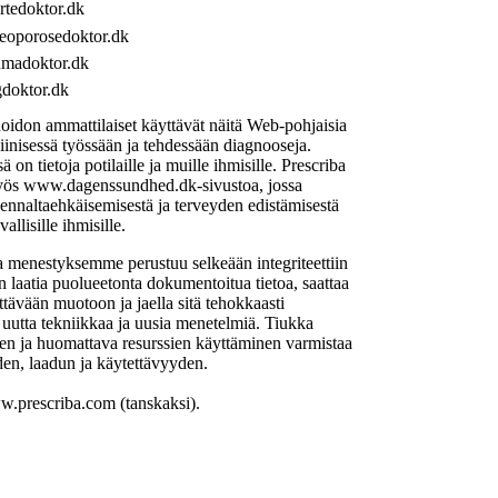
tedoktor.dk
oporosedoktor.dk
madoktor.dk
doktor.dk
idon ammattilaiset käyttävät näitä Web-pohjaisia
liinisessä työssään ja tehdessään diagnooseja.
sä on tietoja potilaille ja muille ihmisille. Prescriba
myös www.dagenssundhed.dk-sivustoa, jossa
 ennaltaehkäisemisestä ja terveyden edistämisestä
allisille ihmisille.
menestyksemme perustuu selkeään integriteettiin
 laatia puolueetonta dokumentoitua tietoa, saattaa
tävään muotoon ja jaella sitä tehokkaasti
 uutta tekniikkaa ja uusia menetelmiä. Tiukka
en ja huomattava resurssien käyttäminen varmistaa
en, laadun ja käytettävyyden.
.prescriba.com (tanskaksi).