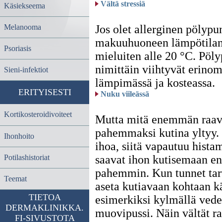
Vältä stressiä
Käsiekseema
Jos olet allerginen pölypu
Melanooma
makuuhuoneen lämpötilan
Psoriasis
mieluiten alle 20 °C. Pöly
nimittäin viihtyvät erinom
Sieni-infektiot
lämpimässä ja kosteassa.
ERITYISESTI
Nuku viileässä
Kortikosteroidivoiteet
Mutta mitä enemmän raavit
pahemmaksi kutina yltyy.
Ihonhoito
ihoa, siitä vapautuu histam
saavat ihon kutisemaan en
Potilashistoriat
pahemmin. Kun tunnet tarv
Teemat
aseta kutiavaan kohtaan kä
TIETOA
esimerkiksi kylmällä vedel
DERMAKLINIKKA.
muovipussi. Näin vältät r
FI-SIVUSTOTA