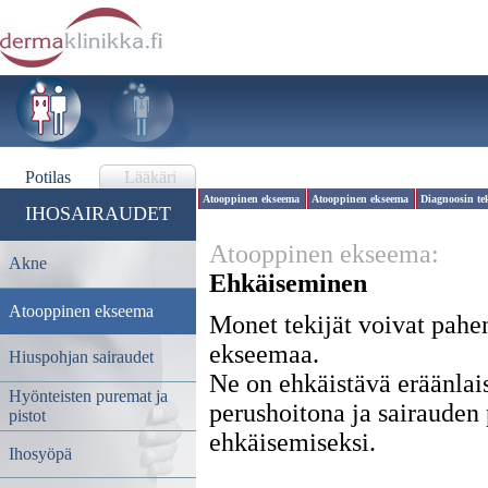
Potilas
Lääkäri
Atooppinen ekseema
Atooppinen ekseema
Diagnoosin t
IHOSAIRAUDET
Atooppinen ekseema:
Akne
Ehkäiseminen
Atooppinen ekseema
Monet tekijät voivat pahe
ekseemaa.
Hiuspohjan sairaudet
Ne on ehkäistävä eräänlai
Hyönteisten puremat ja
perushoitona ja sairaude
pistot
ehkäisemiseksi.
Ihosyöpä