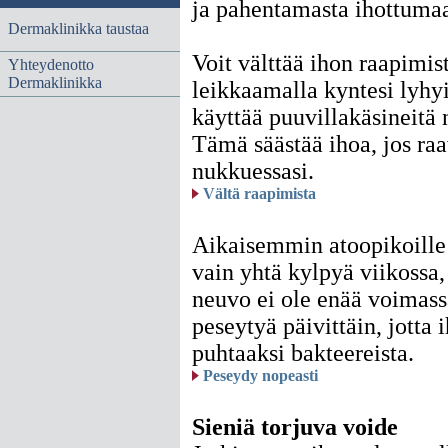
ja pahentamasta ihottuma
Dermaklinikka taustaa
Voit välttää ihon raapimist
Yhteydenotto
Dermaklinikka
leikkaamalla kyntesi lyhy
käyttää puuvillakäsineitä 
Tämä säästää ihoa, jos raav
nukkuessasi.
Vältä raapimista
Aikaisemmin atoopikoille 
vain yhtä kylpyä viikossa
neuvo ei ole enää voimass
peseytyä päivittäin, jotta 
puhtaaksi bakteereista.
Peseydy nopeasti
Sieniä torjuva voide