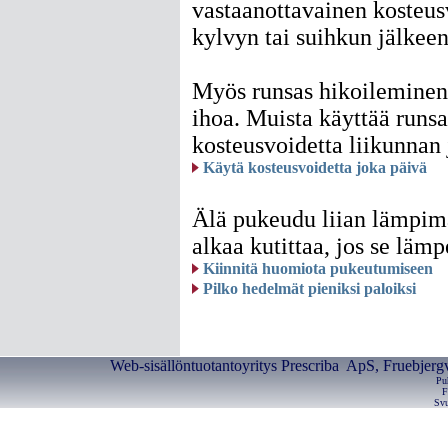
vastaanottavainen kosteus
kylvyn tai suihkun jälkeen
Myös runsas hikoileminen 
ihoa. Muista käyttää runsa
kosteusvoidetta liikunnan 
Käytä kosteusvoidetta joka päivä
Älä pukeudu liian lämpimä
alkaa kutittaa, jos se lämp
Kiinnitä huomiota pukeutumiseen
Pilko hedelmät pieniksi paloiksi
Web-sisällöntuotantoyritys Prescriba ApS, Fruebjerg
Pu
F
Svu