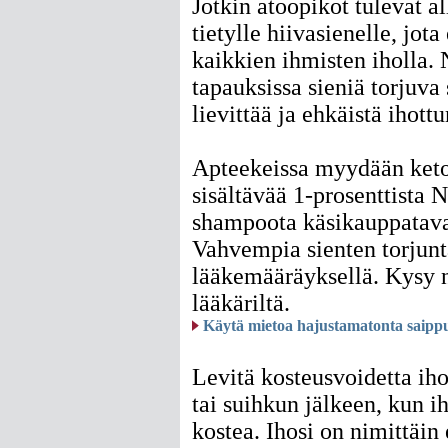
Jotkin atoopikot tulevat al
tietylle hiivasienelle, jota
kaikkien ihmisten iholla. 
tapauksissa sieniä torjuv
lievittää ja ehkäistä ihott
Apteekeissa myydään keto
sisältävää 1-prosenttista N
shampoota käsikauppatava
Vahvempia sienten torjunt
lääkemääräyksellä. Kysy 
lääkäriltä.
Käytä mietoa hajustamatonta saipp
Levitä kosteusvoidetta iho
tai suihkun jälkeen, kun i
kostea. Ihosi on nimittäin 