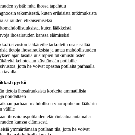
airauden syistä: mitä ihossa tapahtuu
iagnoosin tekemisestä, kuten erilaisista tutkimuksista
ia sairauden ehkäisemiseksi
oitomahdollisuuksista, kuten lääkkeistä
uvoja ihosairauden kanssa elämiseksi
a.fi-sivuston lääkäreille tarkoitettu osa sisältää
inisiä tietoja ihosairauksista ja antaa mahdollisuuden
myksen ajan tasalla uusimpien tutkimustulosten
äkäreitä kehotetaan käyttämään potilaille
 sivustoa, jotta he voivat opastaa potilaita parhaalla
a tavalla.
kka.fi pyrkii
än tietoja ihosairauksista korkeita ammatillisia
eja noudattaen
aikaan parhaan mahdollisen vuoropuhelun lääkärin
n välille
aan ihosairauspotilaiden elämänlaatua antamalla
airauden kanssa elämisestä
heisiä ymmärtämään potilaan tila, jotta he voivat
haalla mahdollisella tavalla.