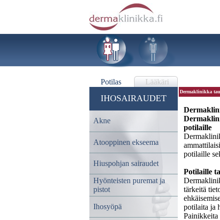
Potilas
Lääkäri
Dermaklinikka tau
IHOSAIRAUDET
Dermaklin
Dermaklinik
Akne
potilaille
Dermaklinik
Atooppinen ekseema
ammattilaisi
potilaille s
Hiuspohjan sairaudet
Potilaille 
Hyönteisten puremat ja
Dermaklinikk
pistot
tärkeitä tie
ehkäisemise
Ihosyöpä
potilaita j
Painikkeita 