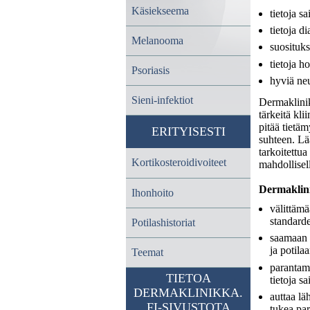
Käsiekseema
tietoja s
tietoja d
Melanooma
suosituks
tietoja h
Psoriasis
hyviä ne
Sieni-infektiot
Dermaklinikk
tärkeitä kli
pitää tietä
ERITYISESTI
suhteen. Lä
tarkoitettua
Kortikosteroidivoiteet
mahdollisell
Dermaklini
Ihonhoito
välittämä
standard
Potilashistoriat
saamaan 
ja potilaa
Teemat
parantam
TIETOA
tietoja s
DERMAKLINIKKA.
auttaa lä
FI-SIVUSTOTA
tukea par