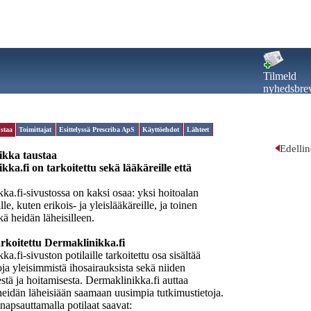
Tilmeld
nyhedsbre
staa
Toimittajat
Esittelyssä Prescriba ApS
Käyttöehdot
Lähteet
Edelli
ikka taustaa
ka.fi on tarkoitettu sekä lääkäreille että
ka.fi-sivustossa on kaksi osaa: yksi hoitoalan
lle, kuten erikois- ja yleislääkäreille, ja toinen
ekä heidän läheisilleen.
tarkoitettu Dermaklinikka.fi
a.fi-sivuston potilaille tarkoitettu osa sisältää
toja yleisimmistä ihosairauksista sekä niiden
stä ja hoitamisesta. Dermaklinikka.fi auttaa
a heidän läheisiään saamaan uusimpia tutkimustietoja.
napsauttamalla potilaat saavat: