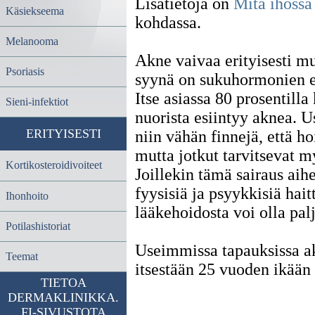
Lisätietoja on
Mitä ihossa
Käsiekseema
kohdassa.
Melanooma
Akne vaivaa erityisesti mur
Psoriasis
syynä on sukuhormonien e
Itse asiassa 80 prosentilla 
Sieni-infektiot
nuorista esiintyy aknea. 
ERITYISESTI
niin vähän finnejä, että hoi
mutta jotkut tarvitsevat m
Kortikosteroidivoiteet
Joillekin tämä sairaus aih
fyysisiä ja psyykkisiä haitt
Ihonhoito
lääkehoidosta voi olla pal
Potilashistoriat
Useimmissa tapauksissa a
Teemat
itsestään 25 vuoden ikään
TIETOA
DERMAKLINIKKA.
FI-SIVUSTOTA