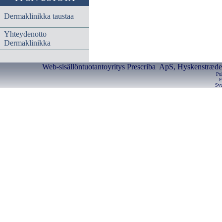
Dermaklinikka taustaa
Yhteydenotto
Dermaklinikka
Web-sisällöntuotantoyritys Prescriba ApS, Hyskenstræde 
Pu
F
Svu