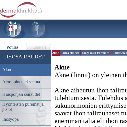
Potilas
Lääkäri
Akne
Tietoa aknesta
Diagnoosin tekeminen
Ehkäisemi
IHOSAIRAUDET
Akne
Akne
Akne (finnit) on yleinen ih
Atooppinen ekseema
Akne aiheutuu ihon talira
Hiuspohjan sairaudet
tulehtumisesta. Tulehdus 
Hyönteisten puremat ja
sukuhormonien erittymisest
pistot
saavat ihon talirauhaset t
Ihosyöpä
enemmän talia eli ihon ra