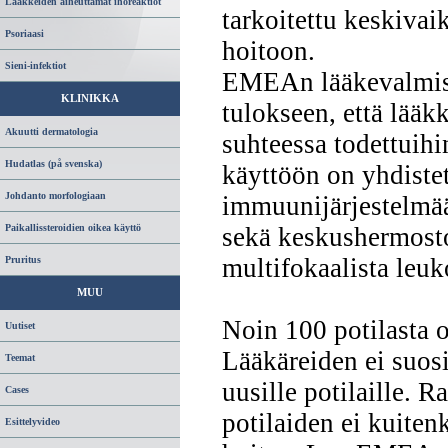
Lääkkeiden aiheuttamat ihoreaktiot
tarkoitettu keskivai
Psoriaasi
hoitoon.
Sieni-infektiot
EMEAn lääkevalmist
KLINIKKA
tulokseen, että lääk
Akuutti dermatologia
suhteessa todettuihi
Hudatlas (på svenska)
käyttöön on yhdist
Johdanto morfologiaan
immuunijärjestelmää
sekä keskushermostos
Paikallissteroidien oikea käyttö
multifokaalista leuk
Pruritus
MUU
Noin 100 potilasta 
Uutiset
Lääkäreiden ei suosi
Teemat
uusille potilaille. R
Cases
potilaiden ei kuitenk
Esittelyvideo