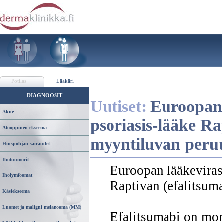
Potilas
Lääkäri
DIAGNOOSIT
Uutiset:
Euroopan 
Akne
psoriasis-lääke Ra
Atooppinen ekseema
myyntiluvan peruu
Hiuspohjan sairaudet
Ihotuumorit
Euroopan lääkeviras
Iholymfoomat
Raptivan (efalitsum
Käsiekseema
Luomet ja maligni melanooma (MM)
Efalitsumabi on mon