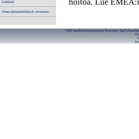
hoitoa. Lue EMEA:n 
Linkkejä
Tietoa dermaklinikka.fi -sivustosta
Web-sisällöntuotantoyritys Prescriba ApS, Fruebj
Pu
F
Svu