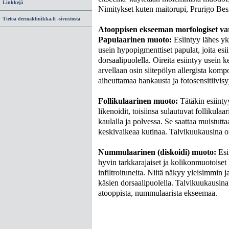
Linkkejä
Nimitykset kuten maitorupi, Prurigo Besn
Tietoa dermaklinikka.fi -sivustosta
Atooppisen ekseeman morfologiset var
Papulaarinen muoto:
Esiintyy lähes yksi
usein hypopigmenttiset papulat, joita esi
dorsaalipuolella. Oireita esiintyy usein 
arvellaan osin siitepölyn allergista kompo
aiheuttamaa hankausta ja fotosensitiivisy
Follikulaarinen muoto:
Tätäkin esiintyy
likenoidit, toisiinsa sulautuvat follikula
kaulalla ja polvessa. Se saattaa muistuttaa 
keskivaikeaa kutinaa. Talvikuukausina o
Nummulaarinen (diskoidi) muoto:
Esii
hyvin tarkkarajaiset ja kolikonmuotoiset l
infiltroituneita. Niitä näkyy yleisimmin ja
käsien dorsaalipuolella. Talvikuukausina
atooppista, nummulaarista ekseemaa.