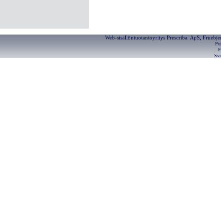
Web-sisällöntuotantoyritys Prescriba ApS, Fruebj
Pu
F
Svu