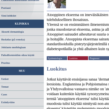
Lääkkeiden aiheuttamat ihoreaktiot
Psoriaasi
Atooppinen ekseema on imeväisikäisten j
Sieni-infektiot
tulehduksellinen ihosairaus.
Yleensä se on ensimmäinen ilmenemis
KLINIKKA
jonka muodostavat ekseema, astma ja all
Akuutti dermatologia
Atooppiset sairaudet aiheuttavat suuria o
ja hoitajille. Atooppista ekseemaa sairas
Hudatlas (på svenska)
standardisoiduilla pisteytysjärjestelmillä 
Johdanto morfologiaan
diabetespotilailla ja yhtä alhainen kuin sy
Paikallissteroidien oikea käyttö
Epidemiologia
Luokitus
Prognoosi
Pruritus
Luokitus
MUU
Jotkut käyttävät ensisijassa sanaa 'dermat
Uutiset
leesioista. Englannissa ja Pohjoismaissa
Teemat
ja Yhdysvalloissa vastaava nimike on 'at
voidaan kuitenkin käyttää synonyymeina. 
Cases
termiä 'atooppinen ekseema' tulisi käyttä
Esittelyvideo
muodosta tulisi käyttää nimitystä non-a
ekseema' käytetään molemmista muodois