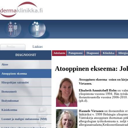
Potilas
Lääkäri
Johdanto
Patogeneesi
Diagnoosi
Klinikka
Allergia
DIAGNOOSIT
Akne
Atooppinen ekseema:
Jo
Atooppinen ekseema
Atooppinen ekseema -osion on kirjo
Hiuspohjan sairaudet
Virtanen.
Elisabeth Ammitzbøll Holm
on valmi
Ihotuumorit
yliopistosta vuonna 1994. Hän työske
ihotautiosastolla vuosina 2006-2010.
(ph.d).
Iholymfoomat
Käsiekseema
Hannele Virtanen
on ihotauteihin eri
lääkäriksi v. 1999 Helsingin yliopisto
Väitöskirja atooppisen ihottuman pitk
Luomet ja maligni melanooma (MM)
allergologian työkokemusta n. nelj
allergiasairaalasta,Keskussotilassairaa