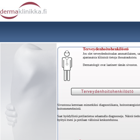
Terveydenhoitohenkilöstö
Jos olet terveydenhoitoalan ammattilainen, saa
ajantasaisia kliinisiä tietoja ihosairauksista.
Dermatologit ovat laatineet tämän sivuston.
Sivustossa kerrotaan esimerkiksi diagnostiikasta, hoitostrategioist
hoitomenetelmistä.
Saat hyödyllistä potilastietoa selaamalla diagnooseja. Näistä tiedo
hyötyä itsesi ja potilaan välisissä keskusteluissa.