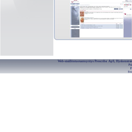
Web-sisällöntuotantoyritys Prescriba ApS, Hyskenstræ
Pu
F
Svu