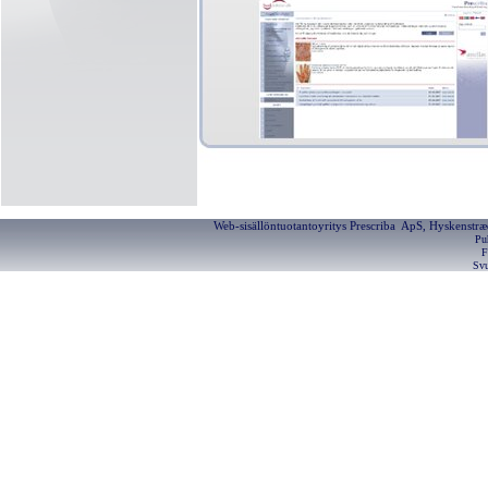
Web-sisällöntuotantoyritys Prescriba ApS, Hyskenstræ
Pu
F
Svu