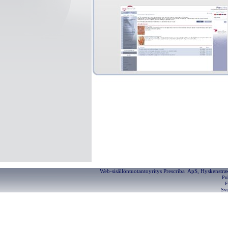
Web-sisällöntuotantoyritys Prescriba ApS, Hyskenstræ
Pu
F
Svu