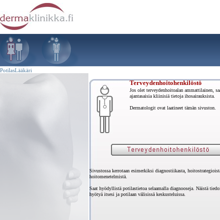
Potilas
Lääkäri
Terveydenhoitohenkilöstö
Jos olet terveydenhoitoalan ammattilainen, saa
ajantasaisia kliinisiä tietoja ihosairauksista.
Dermatologit ovat laatineet tämän sivuston.
Sivustossa kerrotaan esimerkiksi diagnostiikasta, hoitostrategioist
hoitomenetelmistä.
Saat hyödyllistä potilastietoa selaamalla diagnooseja. Näistä tiedo
hyötyä itsesi ja potilaan välisissä keskusteluissa.